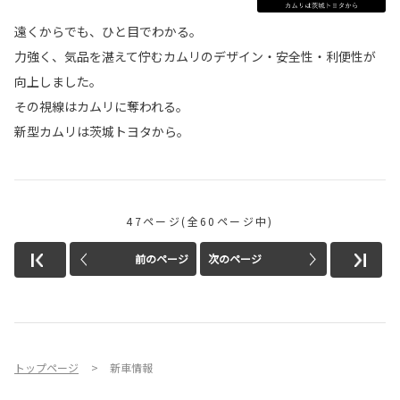
遠くからでも、ひと目でわかる。
力強く、気品を湛えて佇むカムリのデザイン・安全性・利便性が
向上しました。
その視線はカムリに奪われる。
新型カムリは茨城トヨタから。
47ページ(全60ページ中)
前のページ
次のページ
トップページ
新車情報