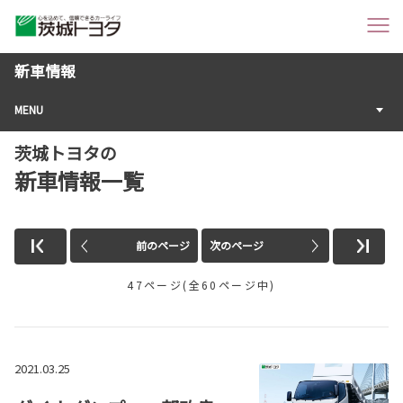
新車情報
MENU
茨城トヨタの
新車情報一覧
前のページ
次のページ
47ページ(全60ページ中)
2021.03.25