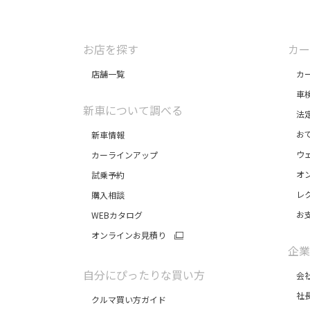
お店を探す
カー
店舗一覧
カー
車
新車について調べる
法定
おで
新車情報
ウェ
カーラインアップ
オン
試乗予約
レク
購入相談
お支
WEBカタログ
オンラインお見積り
企業
自分にぴったりな買い方
会社
社長
クルマ買い方ガイド