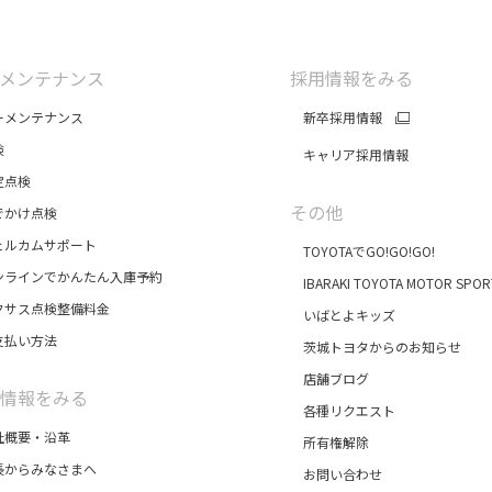
メンテナンス
採用情報をみる
メンテナンス
新卒採用情報
検
キャリア採用情報
点検
その他
かけ点検
ルカムサポート
TOYOTAでGO!GO!GO!
ラインでかんたん入庫予約
IBARAKI TOYOTA MOTOR SPOR
サス点検整備料金
いばとよキッズ
払い方法
茨城トヨタからのお知らせ
店舗ブログ
情報をみる
各種リクエスト
概要・沿革
所有権解除
からみなさまへ
お問い合わせ