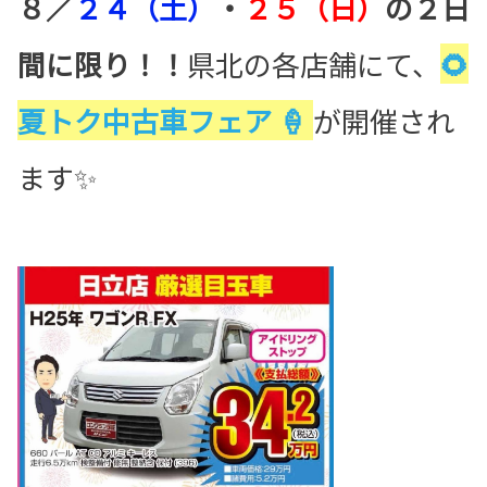
８／
２４（土）
・
２５（日）
の２日
間に限り！！
県北の各店舗にて、
🌻
夏トク中古車フェア 🍦
が開催され
ます✨