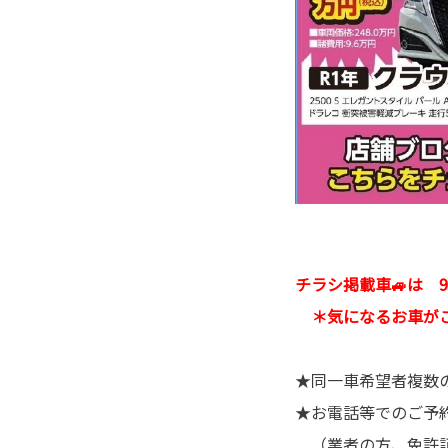
チラシ掲載車🚙は 
＊気になるお車がご
★同一車希望者複数
★お電話等でのご予
（業者の方、免許証