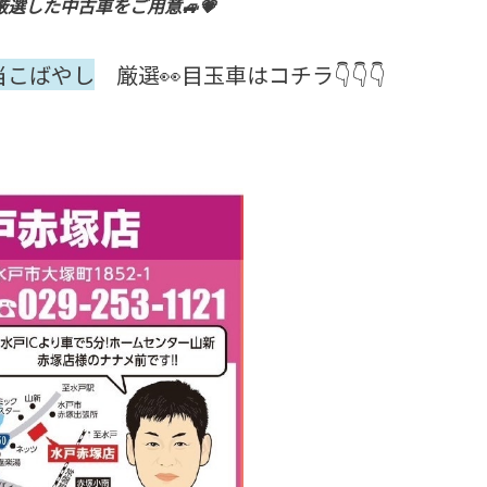
選した中古車をご用意🚙💗
当こばやし
厳選👀目玉車はコチラ👇👇👇