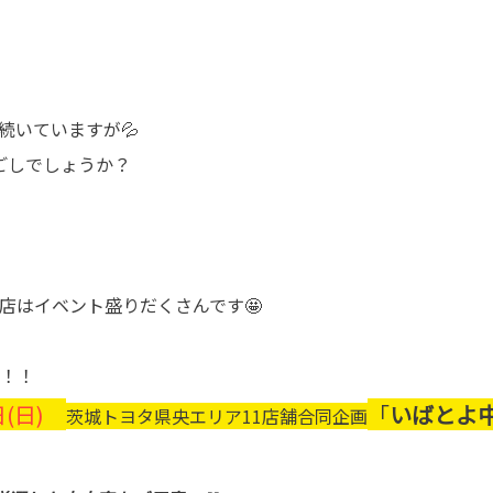
続いていますが💦
ごしでしょうか？
店はイベント盛りだくさんです🤩
間！！
日(日)
「
いばとよ中
茨城トヨタ県央エリア11店舗合同企画