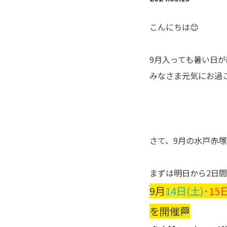
こんにちは😊
9月入っても暑い日が
みなさま元気にお過
さて、9月の水戸赤塚
まずは明日から2日
9月
14日(土)
･15
を開催🏁