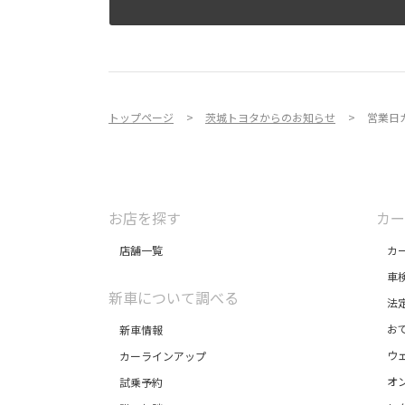
トップページ
茨城トヨタからのお知らせ
営業日
お店を探す
カー
店舗一覧
カー
車
新車について調べる
法定
おで
新車情報
ウェ
カーラインアップ
オン
試乗予約