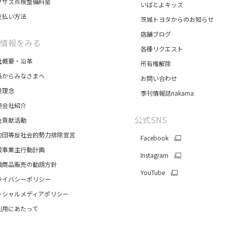
サス点検整備料金
いばとよキッズ
払い方法
茨城トヨタからのお知らせ
店舗ブログ
情報をみる
各種リクエスト
概要・沿革
所有権解除
からみなさまへ
お問い合わせ
理念
季刊情報誌nakama
会社紹介
公式SNS
貢献活動
団等反社会的勢力排除宣言
Facebook
事業主行動計画
Instagram
商品販売の勧誘方針
YouTube
イバシーポリシー
シャルメディアポリシー
用にあたって