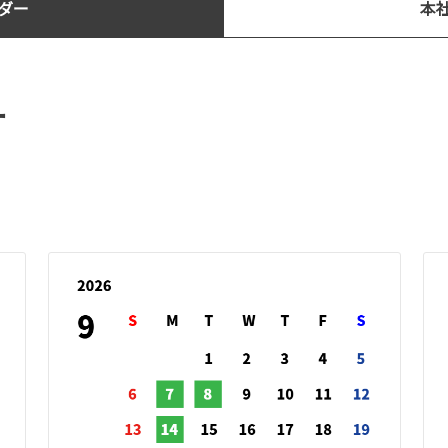
ダー
本
ー