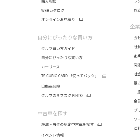
レク
購入相談
お支
WEBカタログ
オンラインお見積り
企業
自分にぴったりな買い方
会社
社長
クルマ買い方ガイド
企業
自分にぴったりな買い方
関連
カーリース
社会
TS CUBIC CARD 「使ってバック」
暴力
自動車保険
一般
クルマのサブスク KINTO
金融
プラ
中古車を探す
ソー
茨城トヨタの認定中古車を探す
ご利
イベント情報