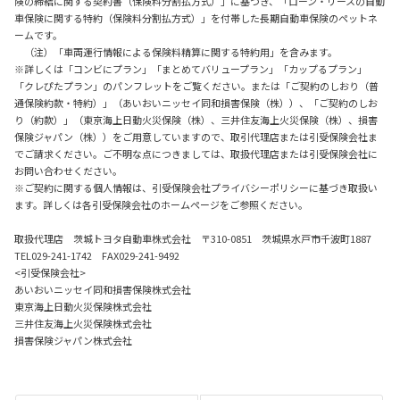
険の締結に関する契約書（保険料分割払方式）」に基づき、「ローン・リースの自動
車保険に関する特約（保険料分割払方式）」を付帯した長期自動車保険のペットネ
ームです。
（注）「車両運行情報による保険料精算に関する特約用」を含みます。
※詳しくは「コンビにプラン」「まとめてバリュープラン」「カップるプラン」
「クレぴたプラン」のパンフレットをご覧ください。または「ご契約のしおり（普
通保険約款・特約）」（あいおいニッセイ同和損害保険（株））、「ご契約のしお
り（約款）」（東京海上日動火災保険（株）、三井住友海上火災保険（株）、損害
保険ジャパン（株））をご用意していますので、取引代理店または引受保険会社ま
でご請求ください。ご不明な点につきましては、取扱代理店または引受保険会社に
お問い合わせください。
※ご契約に関する個人情報は、引受保険会社プライバシーポリシーに基づき取扱い
ます。詳しくは各引受保険会社のホームページをご参照ください。
取扱代理店 茨城トヨタ自動車株式会社 〒310-0851 茨城県水戸市千波町1887
TEL029-241-1742 FAX029-241-9492
<引受保険会社>
あいおいニッセイ同和損害保険株式会社
東京海上日動火災保険株式会社
三井住友海上火災保険株式会社
損害保険ジャパン株式会社