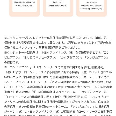
※こちらのページはクレジット一体型保険の概要を説明したものです。補償内容、
保険料等は各引受保険会社によって異なります。ご契約にあたっては必ず下記の該当
保険会社のパンフレット、重要事項説明書をご覧ください。
※クレジット一体型保険は、トヨタファイナンス（株）を保険契約者とする「コン
ビにプラン」「まとめてバリュープラン」「カップるプラン」「クレぴたプラン」
の総称です。
※「コンビにプラン」は「ローン・リースの自動車に関する保険料分割払特約」
（注）および「ローン・リースによる自動車に関する特約」（注）がセットされたあ
いおいニッセイ同和損害保険（株）の長期自動車保険のペットネーム、「まとめて
バリュープラン」は「ローン・リーズによる自動車に関する保険料分割払特約」およ
び「ローン・リースの自動車保険に関する特約（保険料分割払方式）」をご契約の東
京海上日動火災保険（株）の自動車保険のペットネーム、「カップるプラン」は
「ローン・リースの自動車保険に関する特約（保険料分割払方式）」および「ロー
ン・リースの自動車保険に関する保険料分割払特約」がセットされた三井住友海上
火災保険（株９の長期自動車保険のペットネーム、「クレぴたプラン」は損害保険
ジャパン（株）とトヨタファイナンス（株）が締結する「ローン・リースの自動車保