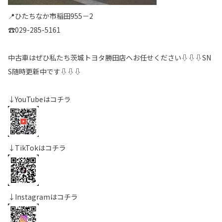
📍ひたちなか市稲田955－2
☎029-285-5161
中古車はぜひ私たち茨城トヨタ勝田店へお任せください⇩⇩⇩SN
S随時更新中です⇩⇩⇩
↓YouTubeはコチラ
↓TikTokはコチラ
↓Instagramはコチラ