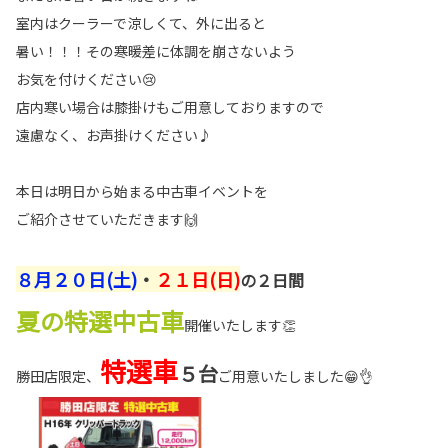
室内はクーラーで涼しくて、外に出ると
暑い！！！その寒暖差に体調を崩さないよう
お気を付けください😢
店内寒い場合は膝掛けもご用意しておりますので
遠慮なく、お声掛けください♪
本日は明日から始まる中古車イベントを
ご紹介させていただきます🙌
８月２０日(土)
・
２１日(日)
の２日間
夏の特選中古車
開催いたします👏
特選車
５台
勝田店限定、
ご用意いたしました😁👌