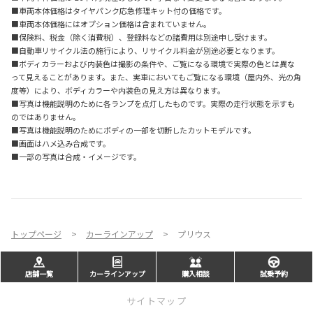
■車両本体価格はタイヤパンク応急修理キット付の価格です。
■車両本体価格にはオプション価格は含まれていません。
■保険料、税金（除く消費税）、登録料などの諸費用は別途申し受けます。
■自動車リサイクル法の施行により、リサイクル料金が別途必要となります。
■ボディカラーおよび内装色は撮影の条件や、ご覧になる環境で実際の色とは異な
って見えることがあります。また、実車においてもご覧になる環境（屋内外、光の角
度等）により、ボディカラーや内装色の見え方は異なります。
■写真は機能説明のために各ランプを点灯したものです。実際の走行状態を示すも
のではありません。
■写真は機能説明のためにボディの一部を切断したカットモデルです。
■画面はハメ込み合成です。
■一部の写真は合成・イメージです。
トップページ
カーラインアップ
プリウス
店舗一覧
カーラインアップ
購入相談
試乗予約
サイトマップ