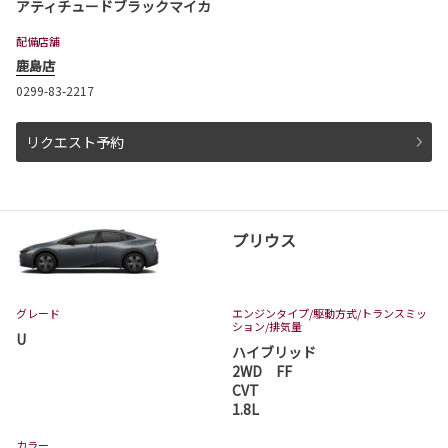
アティチュードブラックマイカ
配備店舗
鹿島店
0299-83-2217
リクエスト予約
プリウス
グレード
エンジンタイプ
/駆動方式/
トランスミッ
ション
/排気量
U
ハイブリッド
2WD FF
CVT
1.8L
カラー