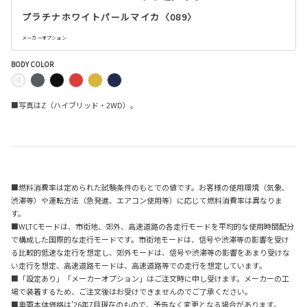
プラチナホワイトパールマイカ〈089〉
メーカーオプション
BODY COLOR
■写真はZ（ハイブリッド・2WD）。
■燃料消費率は定められた試験条件のもとでの値です。お客様の使用環境（気象、
渋滞等）や運転方法（急発進、エアコン使用等）に応じて燃料消費率は異なりま
す。
■WLTCモードは、市街地、郊外、高速道路の各走行モードを平均的な使用時間配分
で構成した国際的な走行モードです。市街地モードは、信号や渋滞等の影響を受け
る比較的低速な走行を想定し、郊外モードは、信号や渋滞等の影響をあまり受けな
い走行を想定、高速道路モードは、高速道路等での走行を想定しています。
■「設定あり」「メーカーオプション」はご注文時に申し受けます。メーカーの工
場で装着するため、ご注文後はお受けできませんのでご了承ください。
■車両本体価格は'26年7月現在のもので、予告なく変更となる場合があります。