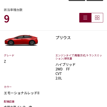
該当車種台数
9
プリウス
グレード
エンジンタイプ
/駆動方式/
トランスミッ
ション
/排気量
Z
ハイブリッド
2WD FF
CVT
2.0L
カラー
エモーショナルレッドII
配備店舗