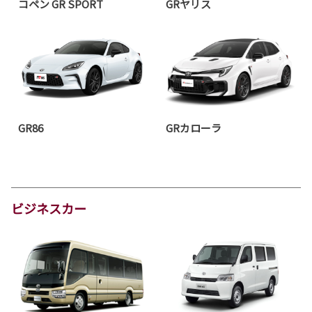
コペン GR SPORT
GRヤリス
GR86
GRカローラ
ビジネスカー