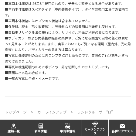
■車両本体価格は'26年5月現在のもので、予告なく変更となる場合があります。
■車両本体価格はスペアタイヤ（車両装着タイヤ）、タイヤ交換用工具付の価格で
す。
■車両本体価格にはオプション価格は含まれていません。
■保険料、税金（除く消費税）、登録料などの諸費用は別途申し受けます。
■自動車リサイクル法の施行により、リサイクル料金が別途必要となります。
■ボディカラーおよび内装色は撮影の条件や、ご覧になる画面で実際の色とは異な
って見えることがあります。また、実車においてもご覧になる環境（屋内外、光の角
度等）により、ボディカラーの見え方は異なります。
■写真は機能説明のために各ランプを点灯したものです。実際の走行状態を示すも
のではありません。
■写真は機能説明のためにボディの一部を切断したカットモデルです。
■画面はハメ込み合成です。
■一部の写真は合成・イメージです。
トップページ
カーラインアップ
ランドクルーザー“FJ”
カーメンテナン
店舗一覧
新車情報
中古車情報
各種リクエスト
ス