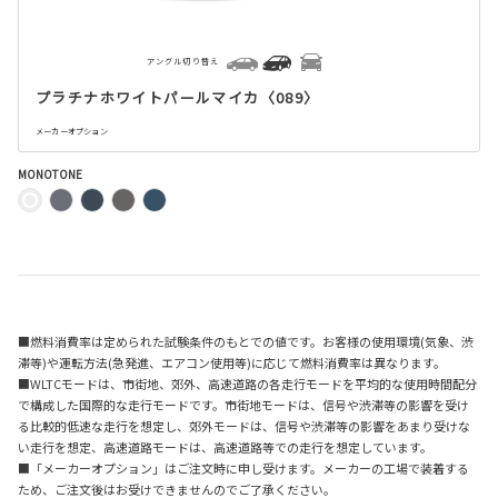
アングル切り替え
プラチナホワイトパールマイカ〈089〉
メーカーオプション
MONOTONE
■燃料消費率は定められた試験条件のもとでの値です。お客様の使用環境(気象、渋
滞等)や運転方法(急発進、エアコン使用等)に応じて燃料消費率は異なります。
■WLTCモードは、市街地、郊外、高速道路の各走行モードを平均的な使用時間配分
で構成した国際的な走行モードです。市街地モードは、信号や渋滞等の影響を受け
る比較的低速な走行を想定し、郊外モードは、信号や渋滞等の影響をあまり受けな
い走行を想定、高速道路モードは、高速道路等での走行を想定しています。
■「メーカーオプション」はご注文時に申し受けます。メーカーの工場で装着する
ため、ご注文後はお受けできませんのでご了承ください。