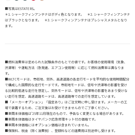
■写真はESTATE RS。
＊1. シャークフィンアンテナはボディ色となります。 ＊2. シャークフィンアンテナ
はブラックとなります。 ＊3. シャークフィンアンテナはプレシャスメタルとなり
ます。
■燃料消費率は定められた試験条件のもとでの値です。お客様の使用環境（気象、
渋滞等）や運転方法（急発進、エアコン使用等）に応じて燃料消費率は異なりま
す。
■WLTCモードは、市街地、郊外、高速道路の各走行モードを平均的な使用時間配分
で構成した国際的な走行モードです。市街地モードは、信号や渋滞等の影響を受け
る比較的低速な走行を想定し、郊外モードは、信号や渋滞等の影響をあまり受けな
い走行を想定、高速道路モードは、高速道路等での走行を想定しています。
■「メーカーオプション」「設定あり」はご注文時に申し受けます。メーカーの工
場で装着するため、ご注文後はお受けできませんのでご了承ください。
■車両本体価格は'25年11月現在のもので、予告なく変更となる場合があります。
■車両本体価格はタイヤパンク応急修理キット付の価格です。
■車両本体価格にはオプション価格は含まれていません。
■保険料、税金（除く消費税）、登録料などの諸費用は別途申し受けます。