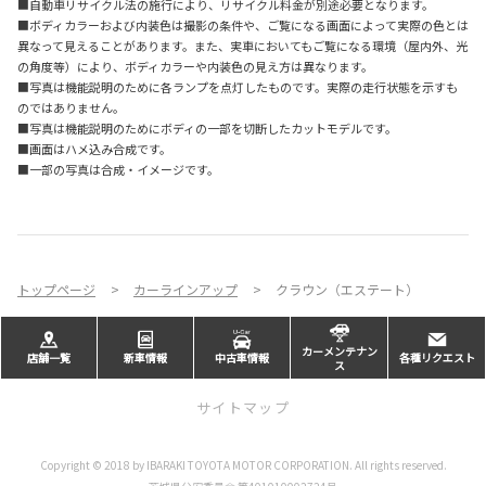
■自動車リサイクル法の施行により、リサイクル料金が別途必要となります。
■ボディカラーおよび内装色は撮影の条件や、ご覧になる画面によって実際の色とは
異なって見えることがあります。また、実車においてもご覧になる環境（屋内外、光
の角度等）により、ボディカラーや内装色の見え方は異なります。
■写真は機能説明のために各ランプを点灯したものです。実際の走行状態を示すも
のではありません。
■写真は機能説明のためにボディの一部を切断したカットモデルです。
■画面はハメ込み合成です。
■一部の写真は合成・イメージです。
トップページ
カーラインアップ
クラウン（エステート）
カーメンテナン
店舗一覧
新車情報
中古車情報
各種リクエスト
ス
サイトマップ
Copyright © 2018 by IBARAKI TOYOTA MOTOR CORPORATION. All rights reserved.
お店を探す