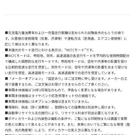
■交流電力量消費率および一充電走行距離は定められた試験条件のもとでの値で
す。お客様の使用環境（気象、渋滞等）や運転方法（急発進、エアコン使用等）に
応じて値は大きく異なります。
■本諸元のモード走行における表示は、“WLTCモード”です。
■WLTCモードは、市街地、郊外、高速道路の各走行モードを平均的な使用時間配分
で構成した国際的な走行モードです。市街地モードは、信号や渋滞等の影響を受け
る比較的低速な走行を想定し、郊外モードは、信号や渋滞等の影響をあまり受けな
い走行を想定、高速道路モードは、高速道路等での走行を想定しています。
■「メーカーオプション」「設定あり」はご注文時に申し受けます。メーカーの工
場で装着するため、ご注文後はお受けできませんのでご了承ください。
■車両本体価格は'26年2月現在のもので、予告なく変更となる場合があります。
■車両本体価格はタイヤパンク応急修理キット付の価格です。
■車両本体価格にはオプション価格は含まれていません。
■保険料、税金（除く消費税）、登録料などの諸費用は別途申し受けます。
■自動車リサイクル法の施行により、リサイクル料金が別途必要となります。
■ボディカラーおよび内装色は撮影の条件や、ご覧になる印刷物または画面で実際
の色とは異なって見えることがあります。また、実車においてもご覧になる環境（屋
内外、光の角度等）により、ボディカラーの見え方は異なります。