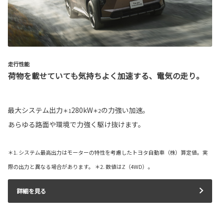
走行性能
荷物を載せていても気持ちよく加速する、電気の走り。
最大システム出力
280kW
の力強い加速。
＊1
＊2
あらゆる路面や環境で力強く駆け抜けます。
＊1. システム最高出力はモーターの特性を考慮したトヨタ自動車（株）算定値。実
際の出力と異なる場合があります。 ＊2. 数値はZ（4WD）。
詳細を見る