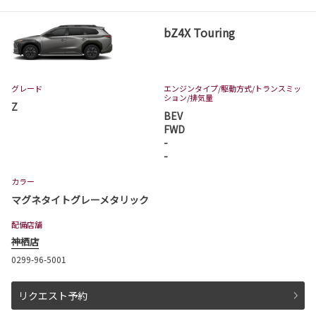
bZ4X Touring
グレード
エンジンタイプ
/駆動方式/
トランスミッ
ション
/排気量
Z
BEV
FWD
-
-
カラー
マグネタイトグレーメタリック
配備店舗
神栖店
0299-96-5001
リクエスト予約