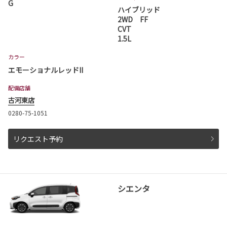
G
ハイブリッド
詳しくはこちら
2WD FF
CVT
1.5L
2026-07-01
カラー
プリウス 一部改良
エモーショナルレッドII
プリウスが一部改良となりました。
プリウスは茨城トヨタから。
配備店舗
古河東店
詳しくはこちら
0280-75-1051
リクエスト予約
2026-06-18
ハイエース ワゴン 一部改良
ハイエース ワゴンが一部改良となりました。
ハイエース ワゴンは茨城トヨタから。
シエンタ
詳しくはこちら