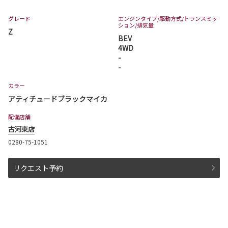
ピクシスバンは茨城トヨタから。
グレード
エンジンタイプ
/駆動方式/
トランスミッ
ション
/排気量
詳しくはこちら
Z
BEV
4WD
-
2026-06-03
-
ヴェルファイア 一部改良
カラー
ヴェルファイアが一部改良となりました。
アティチュードブラックマイカ
ヴェルファイアは茨城トヨタから。
配備店舗
詳しくはこちら
古河東店
0280-75-1051
2026-06-03
リクエスト予約
アルファード 一部改良
アルファードが一部改良となりました。
アルファードは茨城トヨタから。
詳しくはこちら