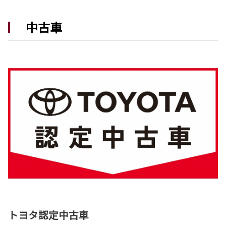
2026-05-28
中古車
新型ハイラックス発表
街中でも、旅先でも、このクルマがあなたの居
場所になる。
新型ハイラックスは茨城トヨタから。
詳しくはこちら
2026-05-14
新型ランドクルーザー”FJ” 発表
冒険の数だけ、自分仕様に育っていく。
新型ランドクルーザー”FJ”は茨城トヨタから。
詳しくはこちら
2026-05-12
トヨタ認定中古車
カローラ 一部改良