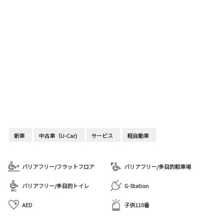
新車
中古車（U-Car)
サービス
軽自動車
バリアフリー/フラットフロア
バリアフリー/多目的駐車場
バリアフリー/多目的トイレ
G-Station
AED
子供110番