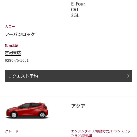
E-Four
詳しくはこちら
CVT
2.5L
2026-07-01
カラー
ハイランダー 発売
アーバンロック
茨城トヨタでハイランダーが発売となりまし
配備店舗
た。
取扱店舗は、日立店、水戸千波店、神栖店、つ
古河東店
くば学園の森店、古河店、守谷店となります。
0280-75-1051
ハイランダーは茨城トヨタから。
リクエスト予約
詳しくはこちら
2026-07-01
アクア
カローラ クロスが一部改良・特別仕様車
Z❝Adventure❞を発表
カローラ クロスが一部改良・特別仕様車Z❝Adv
enture❞が発表となりました。
グレード
エンジンタイプ
/駆動方式/
トランスミッ
カローラ クロスは茨城トヨタから。
ション
/排気量