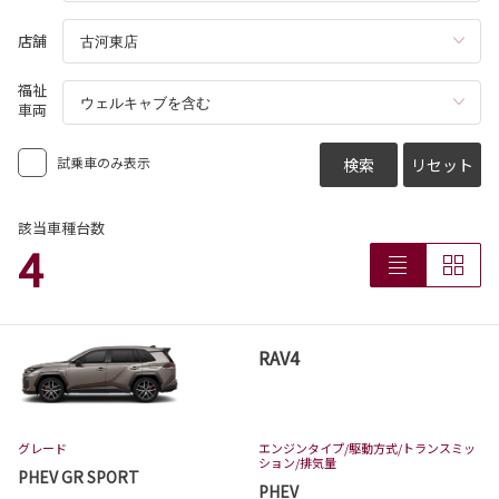
コースター 一部改良
店舗
コースターが一部改良となりました。
コースターは茨城トヨタから。
福祉
車両
詳しくはこちら
試乗車のみ表示
検索
リセット
2026-07-13
カローラスポーツ 一部改良
該当車種台数
4
カローラスポーツが一部改良となりました。
カローラスポーツは茨城トヨタから。
詳しくはこちら
RAV4
2026-07-06
アクア 一部改良
グレード
エンジンタイプ
/駆動方式/
トランスミッ
アクアが一部改良となりました。
ション
/排気量
アクアは茨城トヨタから。
PHEV GR SPORT
PHEV