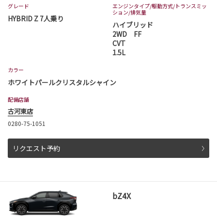
2026-06-18
グレード
エンジンタイプ
/駆動方式/
トランスミッ
ション
/排気量
ハイエース バン 一部改良
HYBRID Z 7人乗り
ハイブリッド
ハイエース バンが一部改良となりました。
2WD FF
ハイエース バンは茨城トヨタから。
CVT
1.5L
詳しくはこちら
カラー
ホワイトパールクリスタルシャイン
2026-06-18
配備店舗
ハイエース コミューター 一部改良
古河東店
ハイエース コミューターが一部改良となりまし
0280-75-1051
た。
ハイエース コミューターは茨城トヨタから。
リクエスト予約
詳しくはこちら
2026-06-04
bZ4X
ピクシスバン 一部改良
ピクシスバンが一部改良となりました。