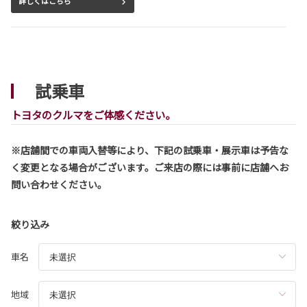
詳しくはこちら
2026-08-03
シエンタ 一部改良
試乗車
シエンタが一部改良となりました。
シエンタは茨城トヨタから。
トヨタのクルマをご体感ください。
詳しくはこちら
※店舗間での車両入替等により、下記の試乗車・展示車は予告な
く変更となる場合がございます。ご来店の際には事前に店舗へお
2026-08-03
問い合わせください。
ハリアー 一部改良
ハリアーが一部改良となりました。
ハリアーは茨城トヨタから。
絞り込み
詳しくはこちら
車名
地域
2026-07-29