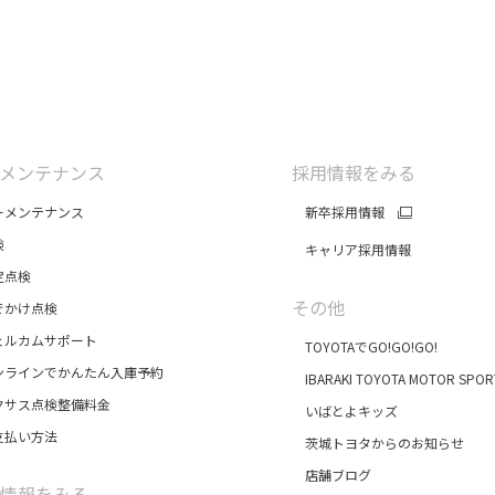
メンテナンス
採用情報をみる
メンテナンス
新卒採用情報
検
キャリア採用情報
点検
その他
かけ点検
ルカムサポート
TOYOTAでGO!GO!GO!
ラインでかんたん入庫予約
IBARAKI TOYOTA MOTOR SPOR
サス点検整備料金
いばとよキッズ
払い方法
茨城トヨタからのお知らせ
店舗ブログ
情報をみる