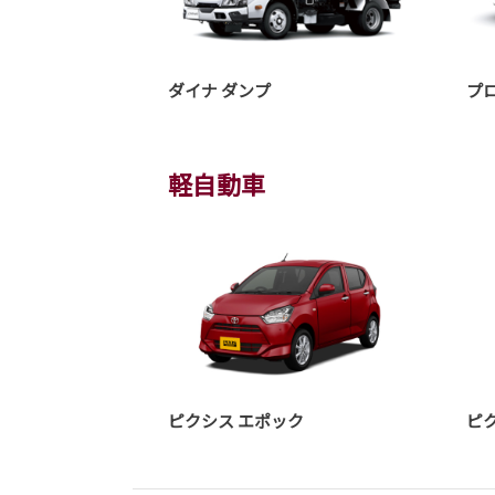
ダイナ ダンプ
プ
軽自動車
ピクシス エポック
ピ