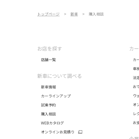
トップページ
新車
購入相談
お店を探す
カー
店舗一覧
カー
車
新車について調べる
法定
おで
新車情報
ウェ
カーラインアップ
オン
試乗予約
レク
購入相談
お支
WEBカタログ
オンラインお見積り
企業