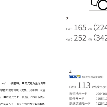
アルミホイール装着時。 ■交流電力量消費率
お客様の使用環境（気象、渋滞等）や運
。 ■本諸元のモード走行における表示
速道路の各走行モードを平均的な使用時間配