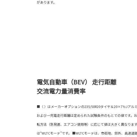
があります。
電気自動車（BEV） 走行距離
交流電力量消費率
■〈 〉はメーカーオプションの235/50R20タイヤ＆20×7½J
および一充電走行距離は定められた試験条件のもとでの値です。
転方法（急発進、エアコン使用等）に応じて値は大きく異なります
は“WLTCモード”です。 ■WLTCモードは、市街地、郊外、高