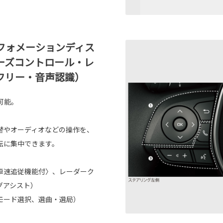
フォメーションディス
ーズコントロール・レ
フリー・音声認識）
可能。
替やオーディオなどの操作を、
転に集中できます。
車速追従機能付〉、レーダーク
グアシスト）
モード選択、選曲・選局）