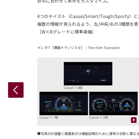
好みに合わせて表示をカスタマイズ。
4つのテイスト（Casual/Smart/Tough/
複数の情報が見られるよう、左/中央/右の3種類を
［W×Bグレードに標準装備］
＊1. TFT［薄膜トランジスタ］：Thin Film Transistor
+
+
■写真の計器盤と画面表示は機能説明のために通常の状態と異な