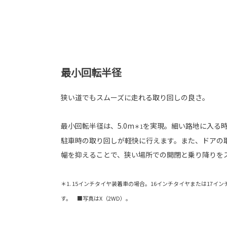
最小回転半径
狭い道でもスムーズに走れる取り回しの良さ。
最小回転半径は、5.0m
を実現。細い路地に入る時
＊1
駐車時の取り回しが軽快に行えます。また、ドアの
幅を抑えることで、狭い場所での開閉と乗り降りを
＊1. 15インチタイヤ装着車の場合。16インチタイヤまたは17イ
す。 ■写真はX（2WD）。