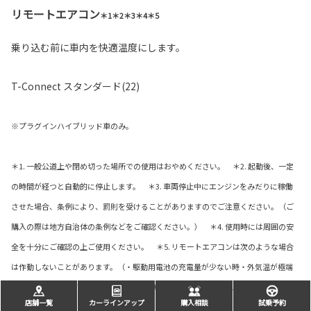
リモートエアコン
＊1＊2＊3＊4＊5
乗り込む前に車内を快適温度にします。
T-Connect スタンダード(22)
※プラグインハイブリッド車のみ。
＊1. 一般公道上や閉め切った場所での使用はおやめください。 ＊2. 起動後、一定
の時間が経つと自動的に停止します。 ＊3. 車両停止中にエンジンをみだりに稼働
させた場合、条例により、罰則を受けることがありますのでご注意ください。（ご
購入の際は地方自治体の条例などをご確認ください。） ＊4. 使用時には周囲の安
全を十分にご確認の上ご使用ください。 ＊5. リモートエアコンは次のような場合
は作動しないことがあります。（・駆動用電池の充電量が少ない時・外気温が極端
に低い時・外気温が低い状況で長時間駐車したあとなど、駆動システムが低温の
店舗一覧
カーラインアップ
購入相談
試乗予約
時）