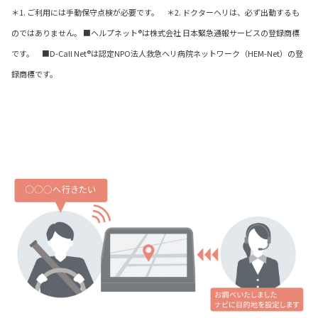
＊1. ご利用には手動保守点検が必要です。 ＊2. ドクターヘリは、必ず出動するも
のではありません。 ■ヘルプネット®は株式会社 日本緊急通報サービスの登録商標
です。 ■D-Call Net®は認定NPO法人救急ヘリ病院ネットワーク（HEM-Net）の登
録商標です。