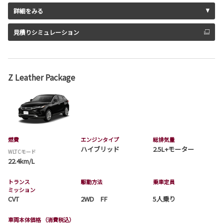
詳細をみる
見積りシミュレーション
Z Leather Package
燃費
エンジンタイプ
総排気量
ハイブリッド
2.5L+モーター
WLTCモード
22.4km/L
トランス
駆動方法
乗車定員
ミッション
CVT
2WD FF
5人乗り
車両本体価格
（消費税込）