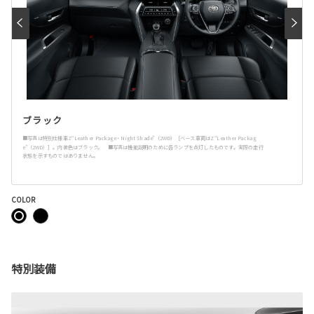
ブラック
■写真は特別仕様車Z“Leather Package・Night Shade”（2WD）［ベース車両はZ“Leather Packag
e”（2WD）］。内装色はブラック。 ■写真は機能説明のために各ランプを点灯したものです。実際の走行
状態を示すものではありません。
COLOR
特別装備