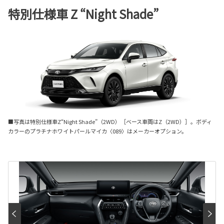
特別仕様車 Z “Night Shade”
■写真は特別仕様車Z“Night Shade”（2WD）［ベース車両はZ（2WD）］。ボディ
カラーのプラチナホワイトパールマイカ〈089〉はメーカーオプション。