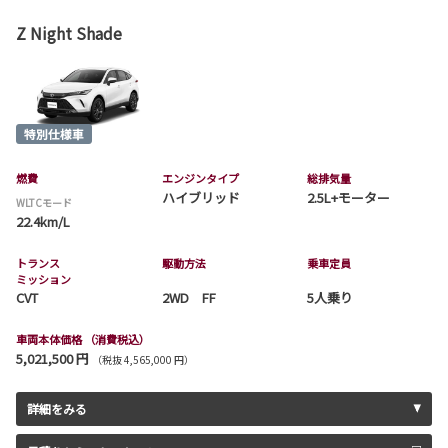
Z Night Shade
燃費
エンジンタイプ
総排気量
ハイブリッド
2.5L+モーター
WLTCモード
22.4km/L
トランス
駆動方法
乗車定員
ミッション
CVT
2WD FF
5人乗り
車両本体価格
（消費税込）
5,021,500 円
（税抜 4,565,000 円）
詳細をみる