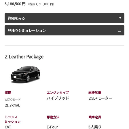
5,186,500 円
（税抜 4,715,000 円）
詳細をみる
見積りシミュレーション
Z Leather Package
燃費
エンジンタイプ
総排気量
ハイブリッド
2.5L+モーター
WLTCモード
21.7km/L
トランス
駆動方法
乗車定員
ミッション
CVT
E-Four
5人乗り