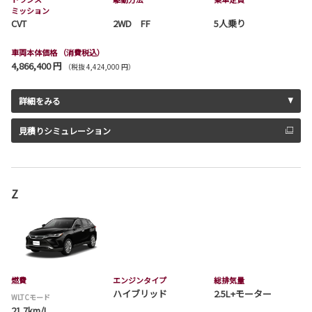
ミッション
CVT
2WD FF
5人乗り
車両本体価格
（消費税込）
4,866,400 円
（税抜 4,424,000 円）
詳細をみる
見積りシミュレーション
Z
燃費
エンジンタイプ
総排気量
ハイブリッド
2.5L+モーター
WLTCモード
21.7km/L