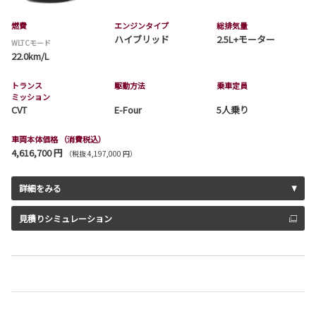
燃費
エンジンタイプ
総排気量
ハイブリッド
2.5L+モーター
WLTCモード
22.0km/L
トランス
駆動方法
乗車定員
ミッション
CVT
E-Four
5人乗り
車両本体価格
（消費税込）
4,616,700 円
（税抜 4,197,000 円）
詳細をみる
見積りシミュレーション