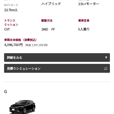
ハイブリッド
2.5L+モーター
WLTCモード
22.7km/L
トランス
駆動方法
乗車定員
ミッション
CVT
2WD FF
5人乗り
車両本体価格
（消費税込）
4,396,700 円
（税抜 3,997,000 円）
詳細をみる
見積りシミュレーション
G