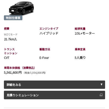
燃費
エンジンタイプ
総排気量
ハイブリッド
2.5L+モーター
WLTCモード
21.7km/L
トランス
駆動方法
乗車定員
ミッション
CVT
E-Four
5人乗り
車両本体価格
（消費税込）
5,561,600 円
（税抜 5,056,000 円）
詳細をみる
見積りシミュレーション