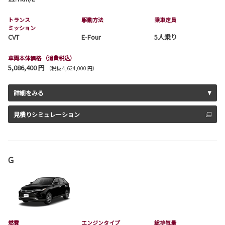
トランス
駆動方法
乗車定員
ミッション
CVT
E-Four
5人乗り
車両本体価格
（消費税込）
5,086,400 円
（税抜 4,624,000 円）
詳細をみる
見積りシミュレーション
G
燃費
エンジンタイプ
総排気量