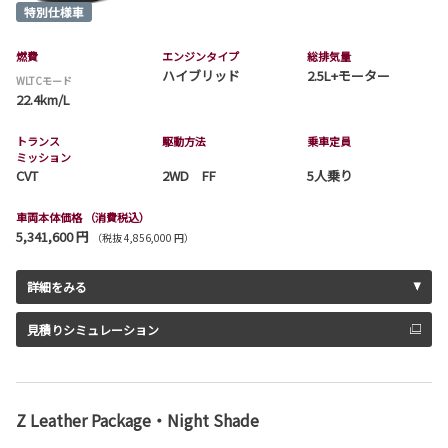
燃費
エンジンタイプ
総排気量
ハイブリッド
2.5L+モーター
WLTCモード
22.4km/L
トランス
駆動方法
乗車定員
ミッション
CVT
2WD FF
5人乗り
車両本体価格
（消費税込）
5,341,600 円
（税抜 4,856,000 円）
詳細をみる
見積りシミュレーション
Z Leather Package・Night Shade