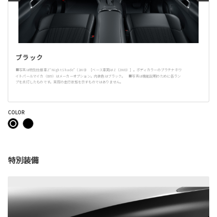
ブラック
■写真は特別仕様車Z“Night Shade”（2WD）［ベース車両はZ（2WD）］。ボディカラーのプラチナホワ
イトパールマイカ〈089〉はメーカーオプション。内装色はブラック。 ■写真は機能説明のために各ラン
プを点灯したものです。実際の走行状態を示すものではありません。
COLOR
特別装備