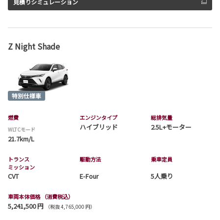
見積りシミュレーション
Z Night Shade
燃費
エンジンタイプ
総排気量
ハイブリッド
2.5L+モーター
WLTCモード
21.7km/L
トランス
駆動方法
乗車定員
ミッション
CVT
E-Four
5人乗り
車両本体価格
（消費税込）
5,241,500 円
（税抜 4,765,000 円）