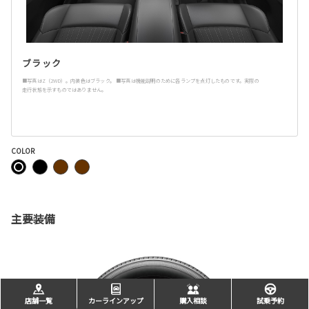
ブラック
■写真はZ（2WD）。内装色はブラック。 ■写真は機能説明のために各ランプを点灯したものです。実際の
走行状態を示すものではありません。
COLOR
主要装備
店舗一覧
カーラインアップ
購入相談
試乗予約