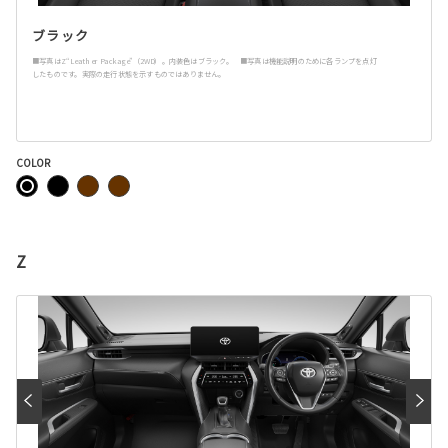
ブラック
■写真はZ“Leather Package”（2WD）。内装色はブラック。 ■写真は機能説明のために各ランプを点灯
したものです。実際の走行状態を示すものではありません。
COLOR
Z