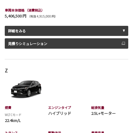
車両本体価格
（消費税込）
5,406,500 円
（税抜 4,915,000 円）
詳細をみる
見積りシミュレーション
Z
燃費
エンジンタイプ
総排気量
ハイブリッド
2.5L+モーター
WLTCモード
22.4km/L
トランス
駆動方法
乗車定員