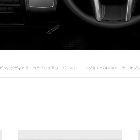
ドキャビン。ボディカラーのラグジュアリーパールトーニングⅡ＜M74＞はメーカーオ