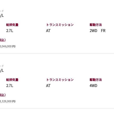
モード
/L
総排気量
トランス
ミッション
駆動方法
2.7L
AT
2WD FR
税込）
,046,000 円）
モード
/L
総排気量
トランス
ミッション
駆動方法
2.7L
AT
4WD
税込）
,329,000 円）