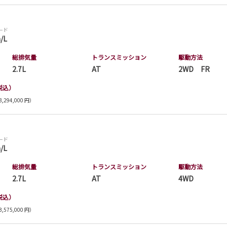
モード
/L
総排気量
トランス
ミッション
駆動方法
2.7L
AT
2WD FR
税込）
,294,000 円）
モード
/L
総排気量
トランス
ミッション
駆動方法
2.7L
AT
4WD
税込）
,575,000 円）