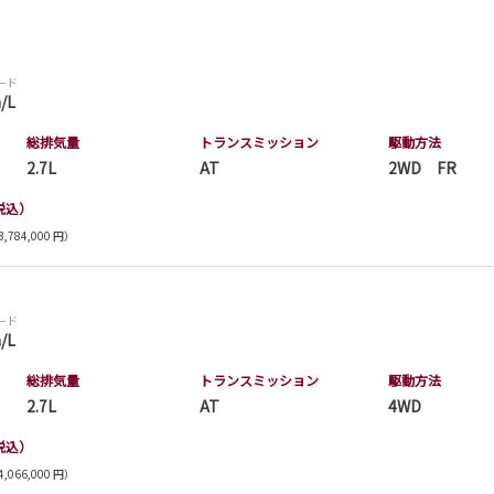
モード
/L
総排気量
トランス
ミッション
駆動方法
2.7L
AT
2WD FR
税込）
,784,000 円）
モード
/L
総排気量
トランス
ミッション
駆動方法
2.7L
AT
4WD
税込）
,066,000 円）