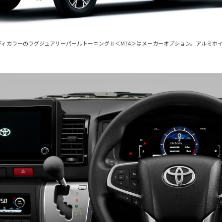
。ボディカラーのラグジュアリーパールトーニングⅡ＜M74＞はメーカーオプション。アルミホ