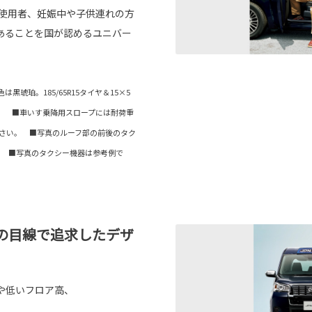
いす使用者、妊娠中や子供連れの方
あることを国が認めるユニバー
。
琥珀。185/65R15タイヤ＆15×5
。 ■車いす乗降用スロープには耐荷重
ださい。 ■写真のルーフ部の前後のタク
。 ■写真のタクシー機器は参考例で
の目線で追求したデザ
や低いフロア高、