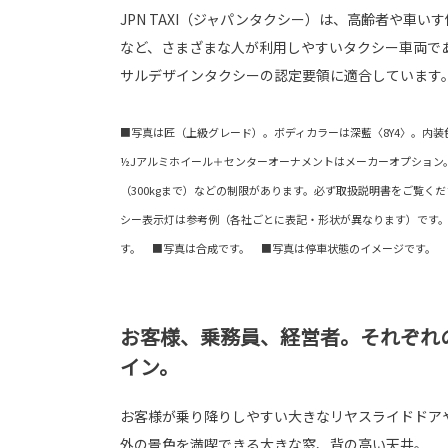
JPN TAXI（ジャパンタクシー）は、高齢者や車
など、さまざまな人が利用しやすいタクシー車両で
サルデザインタクシーの認定要領に適合しています
■写真は匠（上級グレード）。ボディカラーは深藍〈8Y4〉。内装色は黒
½Jアルミホイール＋センターオーナメントはメーカーオプション
（300kgまで）などの制限があります。必ず取扱説明書をご覧く
シー表示灯は参考例（各社ごとに表記・形状が異なります）です
す。 ■写真は合成です。 ■写真は停車状態のイメージです。
お客様、乗務員、経営者。それぞれ
イン。
お客様が乗り降りしやすい大きなリヤスライドドア
外の景色を満喫できる大きな窓、背の高い天井。