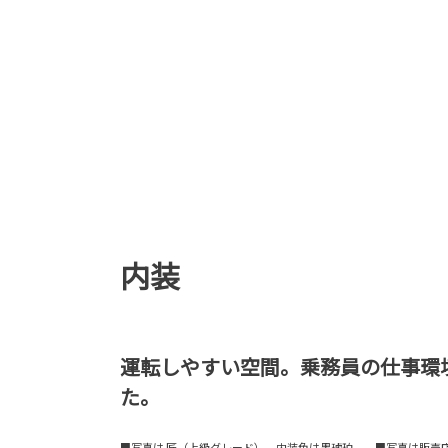
内装
運転しやすい空間。乗務員の仕事環
た。
■写真は 匠（上級グレード）。内装色は黒琥珀。 ■写真は販売