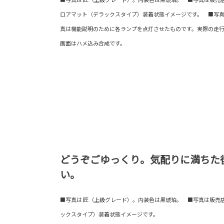
ロアマット（デラックスタイプ）装着状態イメージです。 ■写
真は機能説明のために各ランプを点灯させたものです。実際の走
画面はハメ込み合成です。
どうぞごゆっくり。気配りに満ちた
い。
■写真は 匠（上級グレード）。内装色は黒琥珀。 ■写真は販売
ックスタイプ）装着状態イメージです。