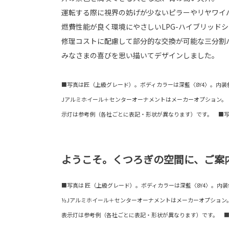
運転する際に視界の妨げが少ないピラーやリヤワイ
燃費性能が良く環境にやさしいLPG-ハイブリッド
修理コストに配慮して部分的な交換が可能な三分割
みなさまの喜びを思い描いてデザインしました。
■写真は匠（上級グレード）。ボディカラーは深藍〈8Y4〉。内装色は黒
Jアルミホイール＋センターオーナメントはメーカーオプション。
示灯は参考例（各社ごとに表記・形状が異なります）です。 ■
ようこそ。くつろぎの空間に、ご案
■写真は 匠（上級グレード）。ボディカラーは深藍〈8Y4〉。内装色は黒
½Jアルミホイール＋センターオーナメントはメーカーオプション
表示灯は参考例（各社ごとに表記・形状が異なります）です。 