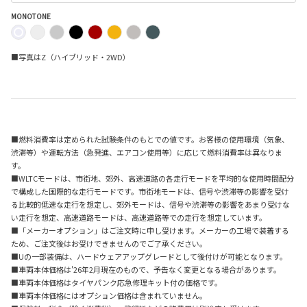
MONOTONE
■写真はZ（ハイブリッド・2WD）
■燃料消費率は定められた試験条件のもとでの値です。お客様の使用環境（気象、
渋滞等）や運転方法（急発進、エアコン使用等）に応じて燃料消費率は異なりま
す。
■WLTCモードは、市街地、郊外、高速道路の各走行モードを平均的な使用時間配分
で構成した国際的な走行モードです。市街地モードは、信号や渋滞等の影響を受け
る比較的低速な走行を想定し、郊外モードは、信号や渋滞等の影響をあまり受けな
い走行を想定、高速道路モードは、高速道路等での走行を想定しています。
■「メーカーオプション」はご注文時に申し受けます。メーカーの工場で装着する
ため、ご注文後はお受けできませんのでご了承ください。
■Uの一部装備は、ハードウェアアップグレードとして後付けが可能となります。
■車両本体価格は'26年2月現在のもので、予告なく変更となる場合があります。
■車両本体価格はタイヤパンク応急修理キット付の価格です。
■車両本体価格にはオプション価格は含まれていません。