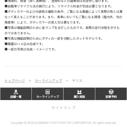
■保険料、税金（除く消費税）、登録料などの諸費用は別途申し受けます。
■自動車リサイクル法の施行により、リサイクル料金が別途必要となります。
■ボディカラーおよび内装色は撮影の条件、ご覧になる画面によって実際の色とは異
なって見えることがあります。また、実車においてもご覧になる環境（屋内外、光の
角度等）により、ボディカラーの見え方は異なります。
■写真は機能説明のために各ランプを点灯したものです。実際の走行状態を示すも
のではありません。
■写真は機能説明のためにボディの一部を切断したカットモデルです。
■画面はハメ込み合成です。
■一部の写真は合成・イメージです。
トップページ
カーラインアップ
ヤリス
店舗一覧
カーラインアップ
購入相談
試乗予約
サイトマップ
Copyright © 2018 by IBARAKI TOYOTA MOTOR CORPORATION. All rights reserved.