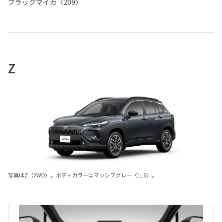
ブラックマイカ〈209〉
Z
写真はZ（2WD）。ボディカラーはマッシブグレー〈1L6〉。