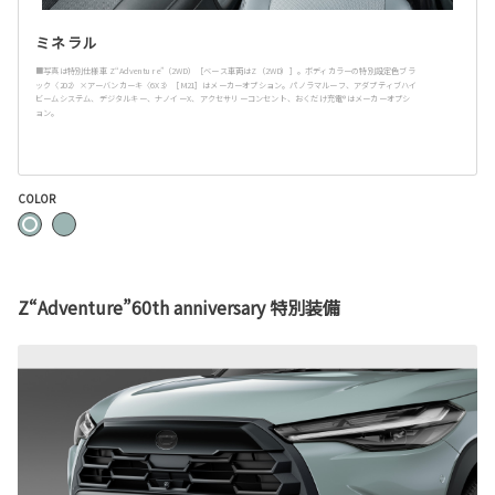
ミネラル
■写真は特別仕様車 Z“Adventure”（2WD）［ベース車両はZ（2WD）］。ボディカラーの特別設定色ブラ
ック〈202〉×アーバンカーキ〈6X3〉［M21］はメーカーオプション。パノラマルーフ、アダプティブハイ
ビームシステム、デジタルキー、ナノイーX、アクセサリーコンセント、おくだけ充電®︎はメーカーオプシ
ョン。
COLOR
Z“Adventure”60th anniversary 特別装備