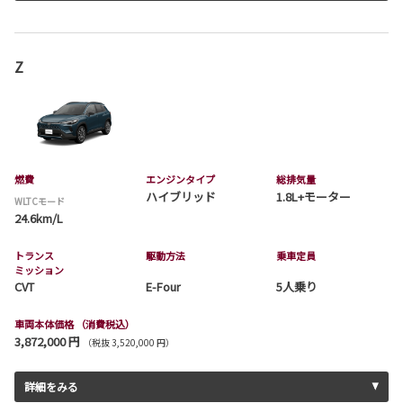
Z
燃費
エンジンタイプ
総排気量
ハイブリッド
1.8L+モーター
WLTCモード
24.6km/L
トランス
駆動方法
乗車定員
ミッション
CVT
E-Four
5人乗り
車両本体価格
（消費税込）
3,872,000 円
（税抜 3,520,000 円）
詳細をみる