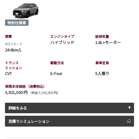
燃費
エンジンタイプ
総排気量
ハイブリッド
1.8L+モーター
WLTCモード
24.6km/L
トランス
駆動方法
乗車定員
ミッション
CVT
E-Four
5人乗り
車両本体価格
（消費税込）
3,921,500 円
（税抜 3,565,000 円）
詳細をみる
見積りシミュレーション