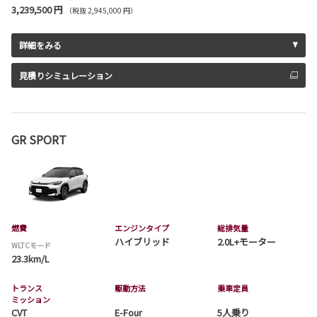
3,239,500 円
（税抜 2,945,000 円）
詳細をみる
見積りシミュレーション
GR SPORT
燃費
エンジンタイプ
総排気量
ハイブリッド
2.0L+モーター
WLTCモード
23.3km/L
トランス
駆動方法
乗車定員
ミッション
CVT
E-Four
5人乗り