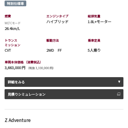
燃費
エンジンタイプ
総排気量
ハイブリッド
1.8L+モーター
WLTCモード
26.4km/L
トランス
駆動方法
乗車定員
ミッション
CVT
2WD FF
5人乗り
車両本体価格
（消費税込）
3,663,000 円
（税抜 3,330,000 円）
詳細をみる
見積りシミュレーション
Z Adventure