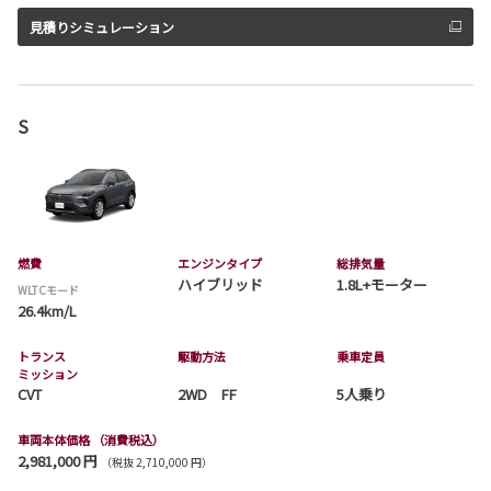
見積りシミュレーション
S
燃費
エンジンタイプ
総排気量
ハイブリッド
1.8L+モーター
WLTCモード
26.4km/L
トランス
駆動方法
乗車定員
ミッション
CVT
2WD FF
5人乗り
車両本体価格
（消費税込）
2,981,000 円
（税抜 2,710,000 円）