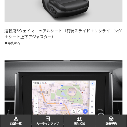
運転席6ウェイマニュアルシート（前後スライド＋リクライニング
＋シート上下アジャスター）
■写真はZ。
店舗一覧
カーラインアップ
購入相談
試乗予約