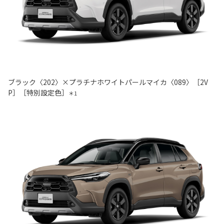
ブラック〈202〉×プラチナホワイトパールマイカ〈089〉［2V
P］［特別設定色］
＊1