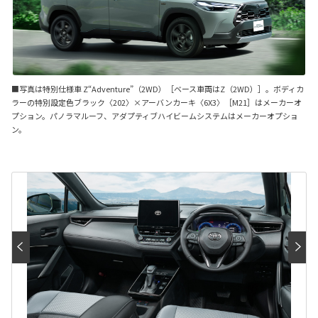
■写真は特別仕様車 Z“Adventure”（2WD）［ベース車両はZ（2WD）］。ボディカ
ラーの特別設定色ブラック〈202〉×アーバンカーキ〈6X3〉［M21］はメーカーオ
プション。パノラマルーフ、アダプティブハイビームシステムはメーカーオプショ
ン。