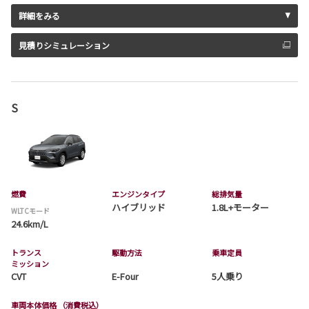
詳細をみる
見積りシミュレーション
S
燃費
エンジンタイプ
総排気量
ハイブリッド
1.8L+モーター
WLTCモード
24.6km/L
トランス
駆動方法
乗車定員
ミッション
CVT
E-Four
5人乗り
車両本体価格
（消費税込）