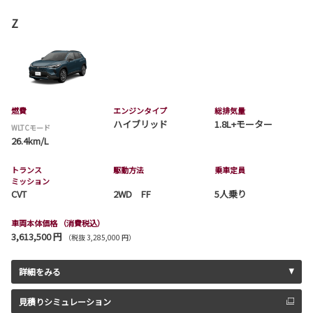
Z
燃費
エンジンタイプ
総排気量
ハイブリッド
1.8L+モーター
WLTCモード
26.4km/L
トランス
駆動方法
乗車定員
ミッション
CVT
2WD FF
5人乗り
車両本体価格
（消費税込）
3,613,500 円
（税抜 3,285,000 円）
詳細をみる
見積りシミュレーション