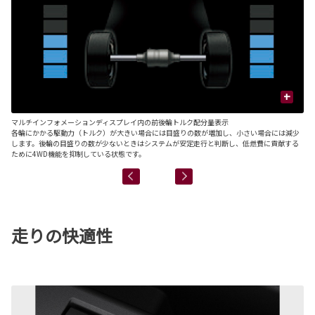
+
マルチインフォメーションディスプレイ内の前後輪トルク配分量表示
■
各輪にかかる駆動力（トルク）が大きい場合には目盛りの数が増加し、小さい場合には減少
後
します。後輪の目盛りの数が少ないときはシステムが安定走行と判断し、低燃費に貢献する
ッ
ために4WD機能を抑制している状態です。
走りの快適性