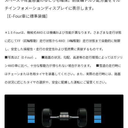
スペースや荷室容量のゆとりも確保。前後輪トルク配分量をマル
チインフォメーションディスプレイに表示します。
［E-Four車に標準装備］
＊1. E-Fourは、機械式4WDとは機構および性能が異なります。さまざまな走行状態
に応じてFF（前輪駆動）走行状態から4WD（4輪駆動）走行状態まで自動的に制御
し、安定した操縦性・走行の安定性および低燃費に貢献するものです。
■写真はZ（E-Four）。 ■路面の状況、勾配、高速等の走行環境によってはガソリ
ン4WD車に比べ、十分な駆動力が得られない場合があります。 ■雪道の走行時に
はチェーンまたは冬用タイヤを装着してください。また、実際の走行時には、路面
の状況に応じたタイヤの選択や、安全に配慮した運転にご留意ください。