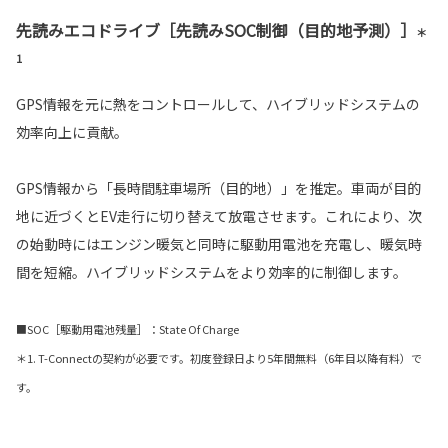
先読みエコドライブ［先読みSOC制御（目的地予測）］
＊
1
GPS情報を元に熱をコントロールして、ハイブリッドシステムの
効率向上に貢献。
GPS情報から「長時間駐車場所（目的地）」を推定。車両が目的
地に近づくとEV走行に切り替えて放電させます。これにより、次
の始動時にはエンジン暖気と同時に駆動用電池を充電し、暖気時
間を短縮。ハイブリッドシステムをより効率的に制御します。
■SOC［駆動用電池残量］：State Of Charge
＊1. T-Connectの契約が必要です。初度登録日より5年間無料（6年目以降有料）で
す。