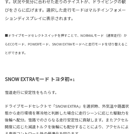
す。状況や気分に合わせた走りのテイストが、ドライビングの歓
びをさらに広げます。選択した走行モードはマルチインフォメー
ションディスプレイに表示されます。
■ドライブモードセレクトスイッチを押すことで、NORMALモード（通常走行）か
らECOモード、POWERモード、SNOW EXTRAモードへと走行モードを切り替えるこ
とができます。
SNOW EXTRAモード トヨタ初
＊1
雪道走行に安定性をもたらす。
ドライブモードセレクトで「SNOW EXTRA」を選択時、外気温や路面状
態から走行環境を寒冷地と判断した場合に走行シーンに応じた駆動力を
後輪へ配分。雪路でのさらなる走行安定性に貢献します。またアクセル
開度に応じた減速トルクを後輪にも配分することにより、アクセルによ
る車両コントロール性の最適化を図ります。