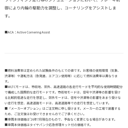
御により内輪の駆動力を調整し、コーナリングをアシストしま
す。
■ACA：Active Cornering Assist
■燃料消費率は定められた試験条件のもとでの値です。お客様の使用環境（気象、
渋滞等）や運転方法（急発進、エアコン使用等）に応じて燃料消費率は異なりま
す。
■WLTCモードは、市街地、郊外、高速道路の各走行モードを平均的な使用時間配分
で構成した国際的な走行モードです。市街地モードは、信号や渋滞等の影響を受け
る比較的低速な走行を想定し、郊外モードは、信号や渋滞等の影響をあまり受けな
い走行を想定、高速道路モードは、高速道路等での走行を想定しています。
■「メーカーオプション」はご注文時に申し受けます。メーカーの工場で装着する
ため、ご注文後はお受けできませんのでご了承ください。
■車両本体価格は’26年7月現在のもので、予告なく変更となる場合があります。
■車両本体価格はタイヤパンク応急修理キット付の価格です。