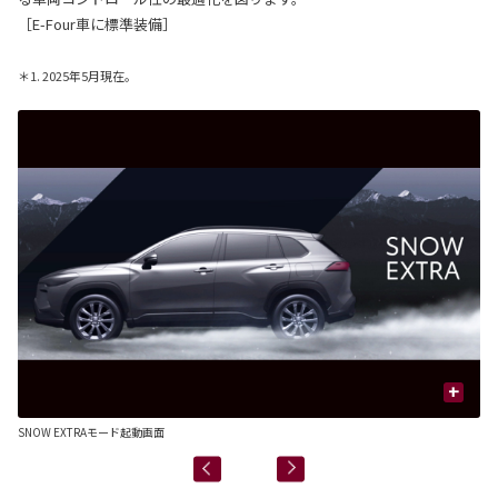
［E-Four車に標準装備］
＊1. 2025年5月現在。
+
SNOW EXTRAモード起動画面
SN