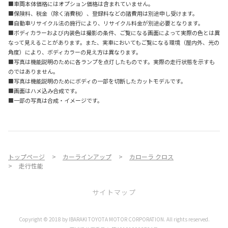
■車両本体価格にはオプション価格は含まれていません。
■保険料、税金（除く消費税）、登録料などの諸費用は別途申し受けます。
■自動車リサイクル法の施行により、リサイクル料金が別途必要となります。
■ボディカラーおよび内装色は撮影の条件、ご覧になる画面によって実際の色とは異
なって見えることがあります。また、実車においてもご覧になる環境（屋内外、光の
角度）により、ボディカラーの見え方は異なります。
■写真は機能説明のために各ランプを点灯したものです。実際の走行状態を示すも
のではありません。
■写真は機能説明のためにボディの一部を切断したカットモデルです。
■画面はハメ込み合成です。
■一部の写真は合成・イメージです。
トップページ
カーラインアップ
カローラ クロス
走行性能
サイトマップ
Copyright © 2018 by IBARAKI TOYOTA MOTOR CORPORATION. All rights reserved.
お店を探す