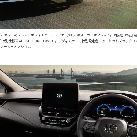
WD）。ボディカラーのプラチナホワイトパールマイカ〈089〉はメーカーオプション。内装色は
別仕様車 ACTIVE SPORT（2WD）。ボディカラーの特別設定色ニュートラルブラック〈
はメーカーオプション。