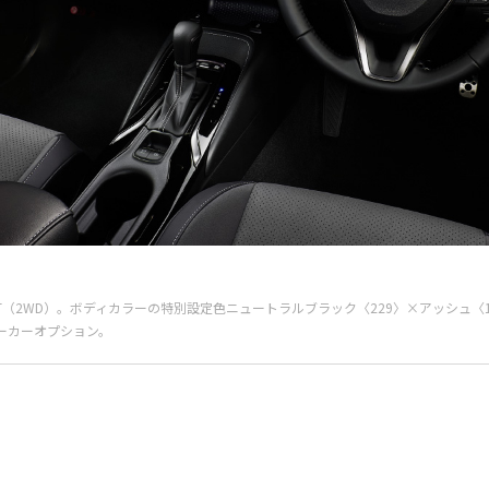
SPORT（2WD）。ボディカラーの特別設定色ニュートラルブラック〈229〉×アッシュ
ーカーオプション。