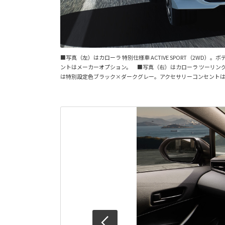
■写真（左）はカローラ 特別仕様車 ACTIVE SPORT（2
ントはメーカーオプション。 ■写真（右）はカローラ ツーリング 特
は特別設定色ブラック×ダークグレー。アクセサリーコンセント