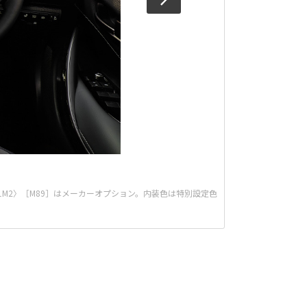
〈1M2〉［M89］はメーカーオプション。内装色は特別設定色