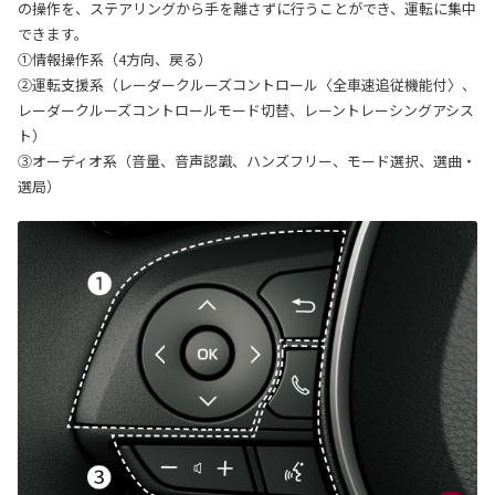
の操作を、ステアリングから手を離さずに行うことができ、運転に集中
できます。
①情報操作系（4方向、戻る）
②運転支援系（レーダークルーズコントロール〈全車速追従機能付〉、
レーダークルーズコントロールモード切替、レーントレーシングアシス
ト）
③オーディオ系（音量、音声認識、ハンズフリー、モード選択、選曲・
選局）