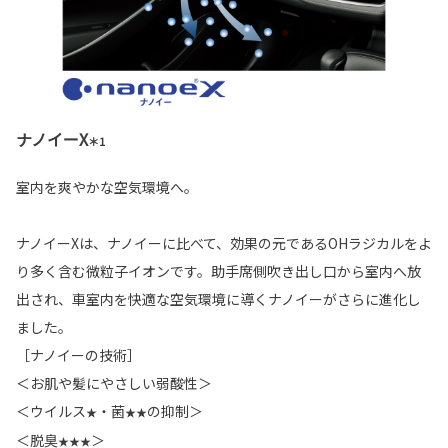
ナノイーX
＊1
室内を爽やかな空気環境へ。
ナノイーXは、ナノイーに比べて、効果の元であるOHラジカルをよ
り多く含む微粒子イオンです。助手席側吹き出し口から室内へ放
出され、車室内を快適な空気環境に導くナノイーがさらに進化し
ました。
［ナノイーの技術］
＜お肌や髪にやさしい弱酸性＞
＜ウイルス
・菌
の抑制＞
★
★★
＜脱臭
＞
★★★