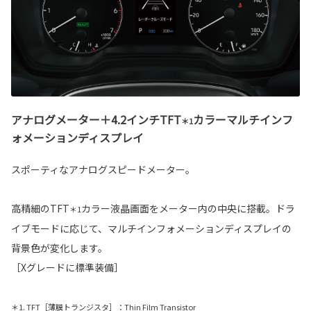
アナログメーター＋4.2インチTFT
カラーマルチインフ
＊1
ォメーションディスプレイ
スポーティなアナログスピードメーター。
高精細のTFT
カラー液晶画面をメーター内の中央に搭載。ドラ
＊1
イブモードに応じて、マルチインフォメーションディスプレイの
背景色が変化します。
［Xグレードに標準装備］
＊1. TFT［薄膜トランジスタ］：Thin Film Transistor