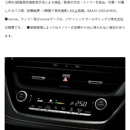
コ臭を6段階臭気強度表示法による検証／脱臭の方法：ナノイーを放出／対象：付着
したタバコ臭／試験結果：1時間で臭気強度1.8以上低減。BAA33-150318-M35。
■nanoe、ナノイー及びnanoeマークは、パナソニック ホールディングス株式会社
の商標です。 ■使用環境によってはナノイーの効果が十分に得られない場合があり
ます。