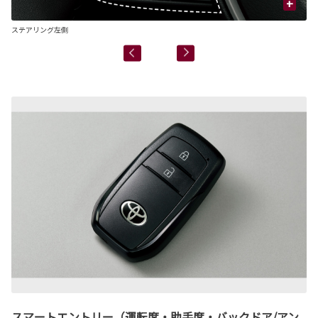
+
ステアリング左側
ス
スマートエントリー（運転席・助手席・バックドア/アン