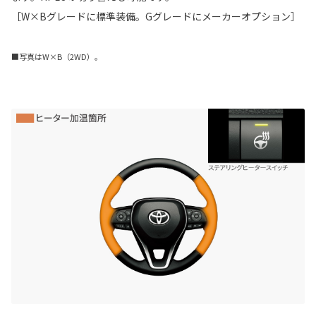
［W×Bグレードに標準装備。Gグレードにメーカーオプション］
■写真はW×B（2WD）。