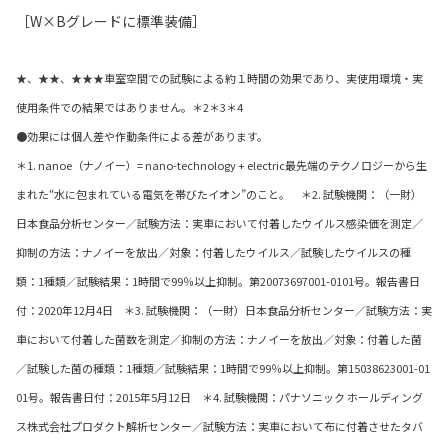
［W×Bグレードに標準装備］
★、★★、★★★車室空間での試験による約１時間の効果であり、実使用環境・実
使用条件での結果ではありません。＊2＊3＊4
●効果には個人差や作動条件による差があります。
＊1. nanoe（ナノイー）= nano-technology + electric最先端のテクノロジーから生
まれた“水に包まれている電気を帯びたイオン”のこと。 ＊2. 試験機関：（一財）
日本食品分析センター／試験方法：実車において付着したウイルス感染価を測定／
抑制の方法：ナノイーを放出／対象：付着したウイルス／試験したウイルスの種
類：1種類／試験結果：1時間で99％以上抑制。第20073697001-0101号。報告書日
付：2020年12月4日 ＊3. 試験機関：（一財）日本食品分析センター／試験方法：実
車において付着した菌数を測定／抑制の方法：ナノイーを放出／対象：付着した菌
／試験した菌の種類：1種類／試験結果：1時間で99％以上抑制。第15038623001-01
01号。報告書日付：2015年5月12日 ＊4. 試験機関：パナソニック ホールディング
ス株式会社プロダクト解析センター／試験方法：実車において布に付着させたタバ