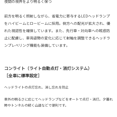
夜間の視界をより明るく保つ
前方を明るく照射しながら、省電力に寄与するLEDヘッドランプ
をハイビームとロービームに採用。側方への配光が拡大され、優
れた視認性を確保しています。また、先行車・対向車への眩惑防
止に配慮し、車両姿勢の変化に応じて射軸を調整できるヘッドラ
ンプレベリング機能も装備しています。
コンライト（ライト自動点灯・消灯システム）
［全車に標準設定］
ヘッドライトの点灯忘れ、消し忘れを防止
車外の明るさに応じてヘッドランプなどをオートで点灯・消灯。夕暮れ
時やトンネルの続く山道などで便利です。