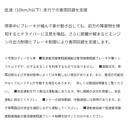
低速（10km/h以下）走行での衝突回避を支援
停車中にブレーキが緩んで車が動き出しても、前方の障害物を検
知するとドライバーに注意を喚起。さらに距離が縮まるとエンジ
ンの出力制御とブレーキ制御により衝突回避を支援します。
※写真はディーゼル車 ■低速衝突被害軽減機能は衝突被害軽減ブレーキが働くシ
ステムですが、必ず止まることを約束するものではありません。 ■道路状況、車
両状態および天候状態等によっては作動しない場合があります。また、衝突の可能性
がなくてもシステムが作動する場合もあります。 詳しくは取扱説明書をご覧くださ
い。 ■安全運転を行う責任は運転者にあります。常に周囲の状況を把握し、安全
運転に努めてください。 ■ソナーの検知範囲、作動速度には限界があります。必
ず車両周辺の安全を確認しながら運転してください。
■運転者自身で低速衝突被
害軽減機能の衝突被害軽減ブレーキ制御を試すことはおやめください。