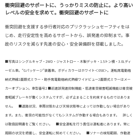
衝突回避のサポートに、うっかりミスの防止に。より高い
レベルの安全を求めて。衝突回避のサポートに
衝突回避を支援する歩行者対応のプリクラッシュセーフティをは
じめ、走行安定性を高めるサポートから、誤発進の抑制まで。事
故のリスクを減らす先進の安心・安全装備群を搭載しました。
■写真はシングルキャブ・2WD・ジャストロー・木製デッキ・1.5トン積・3.0Lディ
ーゼル車。“Gパッケージ”装着車。ボディカラーはホワイト＜058＞。運転席電動格
納式熱線2面鏡式ミラー・助手席電動格納式熱線ワイドビュー2面鏡式ミラーはメー
カーオプション。車型番号2 ■前進誤発進抑制機能・低速衝突被害軽減機能は衝突被
害軽減ブレーキが働くシステムですが、必ず止まることを約束するものではありま
せん。 ■道路状況、車両状態および天候状態等によっては作動しない場合があり
ます。また、衝突の可能性がなくてもシステムが作動する場合もあります。 詳しく
は取扱説明書をご覧ください。 ■安全運転を行う責任は運転者にあります。常に
周囲の状況を把握し、安全運転に努めてください。 ■ソナーの検知範囲、作動速