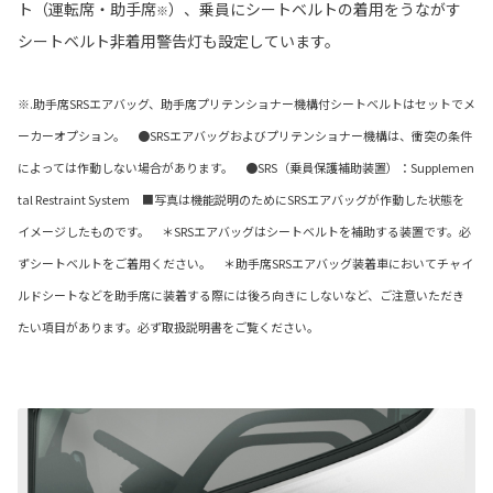
ト（運転席・助手席
）、乗員にシートベルトの着用をうながす
※
シートベルト非着用警告灯も設定しています。
※.助手席SRSエアバッグ、助手席プリテンショナー機構付シートベルトはセットでメ
ーカーオプション。 ●SRSエアバッグおよびプリテンショナー機構は、衝突の条件
によっては作動しない場合があります。 ●SRS（乗員保護補助装置）：Supplemen
tal Restraint System ■写真は機能説明のためにSRSエアバッグが作動した状態を
イメージしたものです。 ＊SRSエアバッグはシートベルトを補助する装置です。必
ずシートベルトをご着用ください。 ＊助手席SRSエアバッグ装着車においてチャイ
ルドシートなどを助手席に装着する際には後ろ向きにしないなど、ご注意いただき
たい項目があります。必ず取扱説明書をご覧ください。