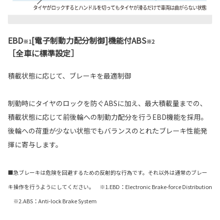
EBD
[電子制動力配分制御]機能付ABS
※1
※2
［全車に標準設定］
積載状態に応じて、ブレーキを最適制御
制動時にタイヤのロックを防ぐABSに加え、最大積載量までの、
積載状態に応じて前後輪への制動力配分を行うEBD機能を採用。
後輪への荷重が少ない状態でもバランスのとれたブレーキ性能発
揮に寄与します。
■急ブレーキは危険を回避するための反射的な行為です。それ以外は通常のブレー
キ操作を行うようにしてください。 ※1.EBD：Electronic Brake-force Distribution
※2.ABS：Anti-lock Brake System