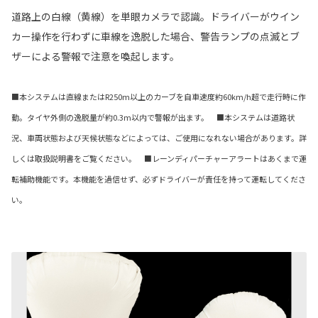
道路上の白線（黄線）を単眼カメラで認識。ドライバーがウイン
カー操作を行わずに車線を逸脱した場合、警告ランプの点滅とブ
ザーによる警報で注意を喚起します。
■本システムは直線またはR250m以上のカーブを自車速度約60km/h超で走行時に作
動。タイヤ外側の逸脱量が約0.3m以内で警報が出ます。 ■本システムは道路状
況、車両状態および天候状態などによっては、ご使用になれない場合があります。詳
しくは取扱説明書をご覧ください。 ■レーンディパーチャーアラートはあくまで運
転補助機能です。本機能を過信せず、必ずドライバーが責任を持って運転してくださ
い。