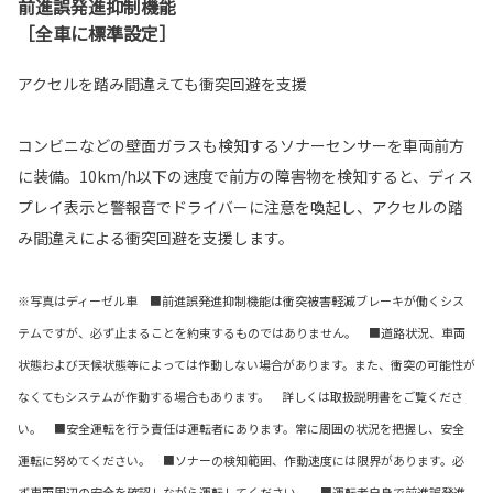
前進誤発進抑制機能
［全車に標準設定］
アクセルを踏み間違えても衝突回避を支援
コンビニなどの壁面ガラスも検知するソナーセンサーを車両前方
に装備。10km/h以下の速度で前方の障害物を検知すると、ディス
プレイ表示と警報音でドライバーに注意を喚起し、アクセルの踏
み間違えによる衝突回避を支援します。
※写真はディーゼル車 ■前進誤発進抑制機能は衝突被害軽減ブレーキが働くシス
テムですが、必ず止まることを約束するものではありません。 ■道路状況、車両
状態および天候状態等によっては作動しない場合があります。また、衝突の可能性が
なくてもシステムが作動する場合もあります。 詳しくは取扱説明書をご覧くださ
い。 ■安全運転を行う責任は運転者にあります。常に周囲の状況を把握し、安全
運転に努めてください。 ■ソナーの検知範囲、作動速度には限界があります。必
ず車両周辺の安全を確認しながら運転してください。
■運転者自身で前進誤発進