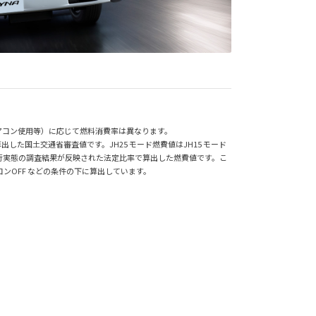
アコン使用等）に応じて燃料消費率は異なります。
た国土交通省審査値です。JH25 モード燃費値はJH15 モード
行実態の調査結果が反映された法定比率で算出した燃費値です。こ
OFF などの条件の下に算出しています。