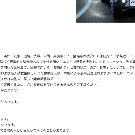
境・条件（気象、道路、渋滞、車両、架装ボディ、整備等の状況）や運転方法（急発進、エ
に基づく標準的な諸元値および条件を用いてエンジン燃費を実測し、シミュレーション法で算出し
値を用いた試験法で、試験で用いる「都市内走行と都市間走行の走行比率」については、走
および最大積載量区分ごとの標準諸元値・車型による最終減速比およびタイヤ仕様、エアコン
（多仕様自動車）型式指定申請書数値
場で装着するため、ご注文後はお受けできませんのでご了承ください。
合があります。
合があります。
けます。
となります。
て実際の色とは異なって見えることがあります。