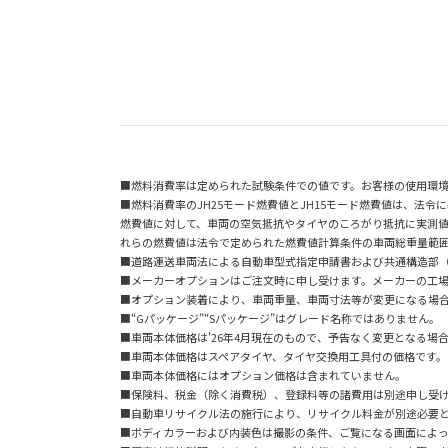
■燃料消費率は定められた試験条件での値です。お客様の使用環
■燃料消費率のJH25モード燃費値とJH15モード燃費値は、法令
燃費値に対して、車両の空気抵抗やタイヤのころがり抵抗に実測
れらの燃費値は法令で定められた燃費値計算条件の車両総重量範囲
■道路運送車両法による自動車型式指定申請書および共通構造部
■メーカーオプションはご注文時に申し受けます。メーカーの工
■オプション装着により、車両重量、車両寸法等が変更になる場
■“Gパッケージ”“Sパッケージ”はグレード名称ではありません。
■車両本体価格は'26年4月現在のもので、予告なく変更となる場
■車両本体価格はスペアタイヤ、タイヤ交換用工具付の価格です。
■車両本体価格にはオプション価格は含まれていません。
■保険料、税金（除く消費税）、登録料等の諸費用は別途申し受
■自動車リサイクル法の施行により、リサイクル料金が別途必要
■ボディカラーおよび内装色は撮影の条件、ご覧になる画面によっ