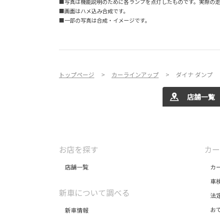
■写真は機能説明のために各ランプを点灯したものです。実際の
■画面はハメ込み合成です。
■一部の写真は合成・イメージです。
トップページ
カーラインアップ
ダイナ ダンプ
店舗一覧
お店を探す
カー
店舗一覧
カー
車
新車について調べる
法定
おで
新車情報