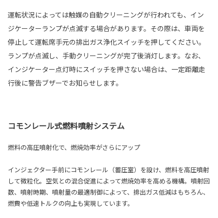
運転状況によっては触媒の自動クリーニングが行われても、イン
ジケーターランプが点滅する場合があります。その際は、車両を
停止して運転席手元の排出ガス浄化スイッチを押してください。
ランプが点滅し、手動クリーニングが完了後消灯します。なお、
インジケーター点灯時にスイッチを押さない場合は、一定距離走
行後に警告ブザーでお知らせします。
コモンレール式燃料噴射システム
燃料の高圧噴射化で、燃焼効率がさらにアップ
インジェクター手前にコモンレール（蓄圧室）を設け、燃料を高圧噴射
して微粒化。空気との混合促進によって燃焼効率を高める機構。噴射回
数、噴射時期、噴射量の最適制御によって、排出ガス低減はもちろん、
燃費や低速トルクの向上も実現しています。