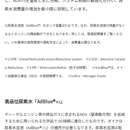
し、NOx
を窒素と水に分解。システム制御の最適化も行い、尿
※5
素水消費量の増加を最小限に抑制しています。
⚠尿素水溶液（AdBlue®）のタンク容量は9.5Lです。なお、尿素水溶液の残量がなく
なるとエンジンの再始動ができなくなります。詳しくは、取扱説明書をご覧くださ
い。※お客様の使用環境や運転方法によって、消費量は異なります。
※1.DPR：Diesel Particulate active Reduction system ※2.SCR：Selective Catalyt
ic Reduction ※3.PM：Particulate Matter（粒子状物質） ※4.AdBlue®は、ドイ
ツ自動車工業会（VDA）の登録商標です。 ※5.NOx：Nitrogen Oxide
高品位尿素水「AdBlue®
」
※1
ディーゼルエンジン車の排出ガスに含まれるNOx（窒素酸化物）を低減
するために用いられる化学品でJIS規格に適合したものです。ダイナは
尿素水溶液（AdBlue®
）の補充が必要となります。尿素水溶液は取
※1