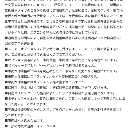
土交通省審査値です。JH25 モード燃費値はJH15 モード燃費値に対して、車両の空
気抵抗やタイヤのころがり抵抗に実測値を用いた試験法で、試験で用いる「都市内
走行と都市間走行の走行比率」については、走行実態の調査結果が反映された法定
比率で算出した燃費値です。これらの燃費値は法令で定められた燃費値計算条件の
車両総重量範囲および最大積載量区分ごとの標準諸元値・車型による最終減速比お
よびタイヤ仕様、エアコンOFF などの条件の下に算出しています。
■道路運送車両法による自動車型式指定申請書および共通構造部（多仕様自動車）
型式指定申請書数値
■メーカーオプションはご注文時に申し受けます。メーカーの工場で装着するた
め、ご注文後はお受けできませんのでご了承ください。
■オプション装着により、車両重量、車両寸法等が変更になる場合があります。
■“Gパッケージ”“Sパッケージ”はグレード名称ではありません。
■車両本体価格は'26年4月現在のもので、予告なく変更となる場合があります。
■車両本体価格はスペアタイヤ、タイヤ交換用工具付の価格です。
■車両本体価格にはオプション価格は含まれていません。
■保険料、税金（除く消費税）、登録料等の諸費用は別途申し受けます。
■自動車リサイクル法の施行により、リサイクル料金が別途必要となります。
■ボディカラーおよび内装色は撮影の条件、ご覧になる画面によって実際の色とは異
なって見えることがあります。
■写真は機能説明のために各ランプを点灯したものです。実際の走行状態を示すも
のではありません。
■画面はハメ込み合成です。
■一部の写真は合成・イメージです。