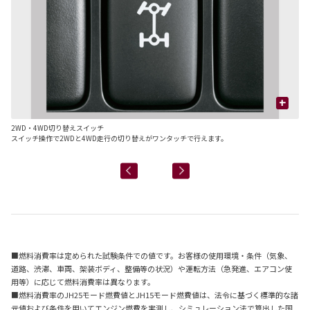
+
2WD・4WD切り替えスイッチ
4
貢献
スイッチ操作で2WDと4WD走行の切り替えがワンタッチで行えます。
(
■燃料消費率は定められた試験条件での値です。お客様の使用環境・条件（気象、
道路、渋滞、車両、架装ボディ、整備等の状況）や運転方法（急発進、エアコン使
用等）に応じて燃料消費率は異なります。
■燃料消費率のJH25モード燃費値とJH15モード燃費値は、法令に基づく標準的な諸
元値および条件を用いてエンジン燃費を実測し、シミュレーション法で算出した国