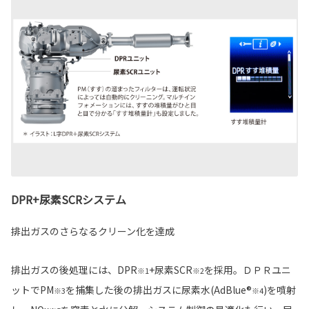
DPR+尿素SCRシステム
排出ガスのさらなるクリーン化を達成
排出ガスの後処理には、DPR
+尿素SCR
を採用。ＤＰＲユニ
※1
※2
ットでPM
を捕集した後の排出ガスに尿素水(AdBlue®
)を噴射
※3
※4