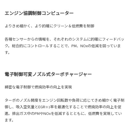
エンジン協調制御コンピューター
よりきめ細かく、より的確にクリーン＆低燃費を制御
各種センサーからの情報を、それぞれのシステムに的確にフィードバッ
ク。総合的にコントロールすることで、PM、NOxの低減を図っていま
す。
電子制御可変ノズル式ターボチャージャー
綿密な電子制御で燃焼効率の向上を実現
ターボのノズル開度をエンジン回転数や負荷に応じてきめ細かく電子制
御し、吸入空気量とEGR
率を最適化することで燃焼効率の向上を促
※1
進。排出ガス中のPMやNOxを低減するとともに、低燃費を実現してい
ます。