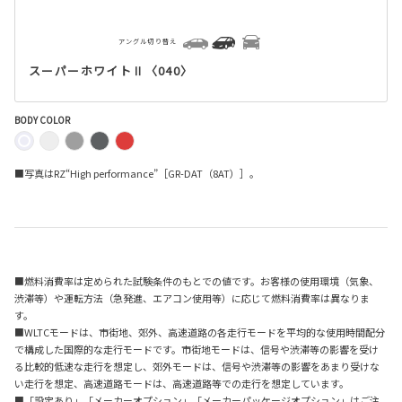
アングル切り替え
スーパーホワイトⅡ〈040〉
BODY COLOR
■写真はRZ“High performance”［GR-DAT（8AT）］。
■燃料消費率は定められた試験条件のもとでの値です。お客様の使用環境（気象、
渋滞等）や運転方法（急発進、エアコン使用等）に応じて燃料消費率は異なりま
す。
■WLTCモードは、市街地、郊外、高速道路の各走行モードを平均的な使用時間配分
で構成した国際的な走行モードです。市街地モードは、信号や渋滞等の影響を受け
る比較的低速な走行を想定し、郊外モードは、信号や渋滞等の影響をあまり受けな
い走行を想定、高速道路モードは、高速道路等での走行を想定しています。
■「設定あり」「メーカーオプション」「メーカーパッケージオプション」はご注