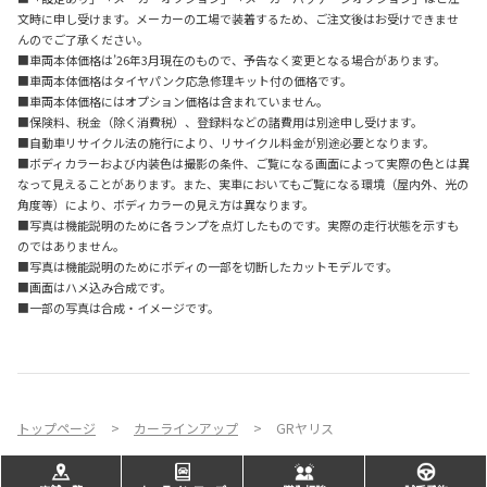
文時に申し受けます。メーカーの工場で装着するため、ご注文後はお受けできませ
んのでご了承ください。
■車両本体価格は’26年3月現在のもので、予告なく変更となる場合があります。
■車両本体価格はタイヤパンク応急修理キット付の価格です。
■車両本体価格にはオプション価格は含まれていません。
■保険料、税金（除く消費税）、登録料などの諸費用は別途申し受けます。
■自動車リサイクル法の施行により、リサイクル料金が別途必要となります。
■ボディカラーおよび内装色は撮影の条件、ご覧になる画面によって実際の色とは異
なって見えることがあります。また、実車においてもご覧になる環境（屋内外、光の
角度等）により、ボディカラーの見え方は異なります。
■写真は機能説明のために各ランプを点灯したものです。実際の走行状態を示すも
のではありません。
■写真は機能説明のためにボディの一部を切断したカットモデルです。
■画面はハメ込み合成です。
■一部の写真は合成・イメージです。
トップページ
カーラインアップ
GRヤリス