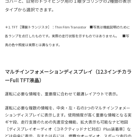
コバーと、日常のドライビング用の１眼タコリングの2種類の表示
タイプから選択できます。
＊1. TFT［薄膜トランジスタ］：Thin Film Transistor ■写真は機能説明のために
各ランプを点灯したものです。実際の走行状態を示すものではありません。 ■写
真の色や照度は実際とは異なります。
マルチインフォメーションディスプレイ（12.3インチカラ
ーFull TFT液晶）
運転に必要な情報を、重要度に合わせて最適レイアウトで表示。
運転に必要な複数の情報を、中央・左・右の3つのマルチインフォメー
ションディスプレイに表示します。使用頻度が高く重要な情報となる実
ギヤ段、走行支援のための先進安全機能、拡大表示も可能なナビ地図
［ディスプレイオーディオ（コネクティッドナビ対応）Plus装着車］な
どは中央に表示。左または右には、燃費やオーディオ、スポーツ走行の