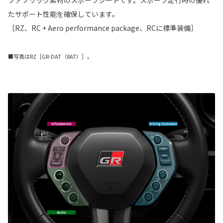
ファブリック素材のスポーツシートです。スポーツ走行時の優れ
たサポート性能を確保しています。
［RZ、RC + Aero performance package、RCに標準装備］
■写真はRZ［GR-DAT（8AT）］。