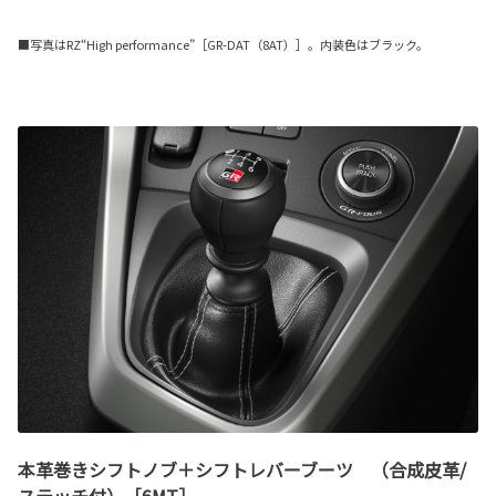
■写真はRZ“High performance”［GR-DAT（8AT）］。内装色はブラック。
本革巻きシフトノブ＋シフトレバーブーツ （合成皮革/
ステッチ付）［6MT］