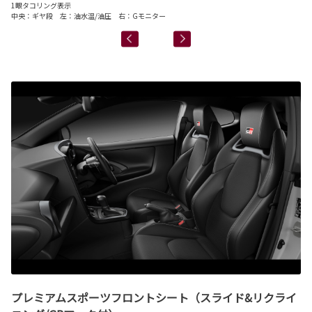
1眼タコリング表示
1
中央：ギヤ段 左：油水温/油圧 右：Gモニター
中
プレミアムスポーツフロントシート（スライド&リクライ