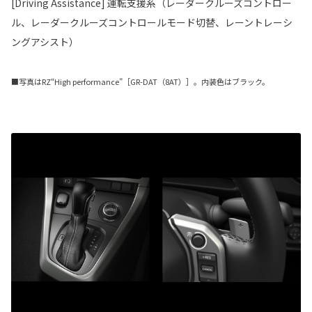
[Driving Assistance] 運転支援系（レーダークルーズコントロー
ル、レーダークルーズコントロールモード切替、レーントレーシ
ングアシスト）
■写真はRZ“High performance”［GR-DAT（8AT）］。内装色はブラック。