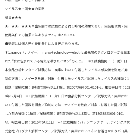
ウイルス★・菌★★の抑制
脱臭★★★
★、★★、★★★車室空間での試験による約１時間の効果であり、実使用環境・実
使用条件での結果ではありません。＊2 ＊3 ＊4
●効果には個人差や作動条件による差があります。
＊1.nanoe（ナノイー）=nano-technology+electric 最先端のテクノロジーから生ま
れた “水に包まれている電気を帯びたイオン”のこと。 ＊2.試験機関：（一財）日
本食品分析センター／試験方法：実車において付着したウイルス感染価を測定／抑
制の方法：ナノイーを放出／対象：付着したウイルス／試験したウイルスの種類：1
種類／試験結果：1時間で99％以上抑制。第20073697001-0101号。報告書日付：202
0年12月4日 ＊3.試験機関：（一財）日本食品分析センター／試験方法：実車にお
いて付着した菌数を測定／抑制の方法：ナノイーを放出／対象：付着した菌／試験
した菌の種類：1種類／試験結果：1時間で99％以上抑制。 第15038623001-0101
号。報告書日付：2015年5月12日 ＊4.試験機関：パナソニック ホールディングス株
式会社プロダクト解析センター／試験方法：実車において布に付着させたタバコ臭