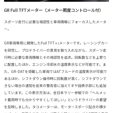
GR Full TFTメーター（メーター照度コントロール付）
スポーツ走行に必要な視認性と車両情報にフォーカスしたメータ
ー。
GR車両専用に開発したFull TFT
メーターです。レーシングカー
＊1
を研究し、プロドライバーの意見を取り入れながら、スポーツ走
行時に必要な車両情報とその視認性を追求。回転数などを上寄り
に配置したほか、エンジン冷却水の温度表示などが可能です。ま
た、GR-DATを搭載した車両ではATフルードの温度表示が可能で
あるほか、シフトダウン操作時に回転数が高く、シフトダウンで
きない場合の通知を従来の警告音に加えてギヤ段表示部にも追加
しています。この表示方法は、全日本ラリー参戦での「ヘルメッ
ト着用時でも分かりやすくしてほしい」というドライバーの要望
を反映しました。タコメーターは、モータースポーツ起点の横タ