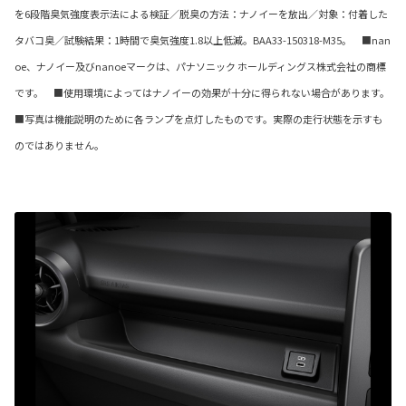
を6段階臭気強度表示法による検証／脱臭の方法：ナノイーを放出／対象：付着した
タバコ臭／試験結果：1時間で臭気強度1.8以上低減。BAA33-150318-M35。 ■nan
oe、ナノイー及びnanoeマークは、パナソニック ホールディングス株式会社の商標
です。 ■使用環境によってはナノイーの効果が十分に得られない場合があります。
■写真は機能説明のために各ランプを点灯したものです。実際の走行状態を示すも
のではありません。