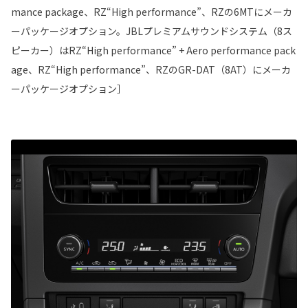
mance package、RZ“High performance”、RZの6MTにメーカ
ーパッケージオプション。JBLプレミアムサウンドシステム（8ス
ピーカー）はRZ“High performance” + Aero performance pack
age、RZ“High performance”、RZのGR-DAT（8AT）にメーカ
ーパッケージオプション］