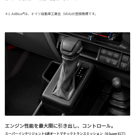
＊1. AdBlue®は、ドイツ自動車工業会（VDA)の登録商標です。
エンジン性能を最大限に引き出し、コントロール。
スーパーインテリジェント6速オートマチックトランスミッション〈6 Super ECT〉