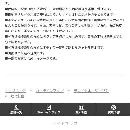
す。
■保険料、税金（除く消費税）、登録料などの諸費用は別途申し受けます。
■自動車リサイクル法の施行により、リサイクル料金が別途必要となります。
■ボディカラーおよび内装色は撮影の条件、表示画面の関係で実際の色とは異なって
見えることがあります。また、実車においてもご覧になる環境（屋内外、光の角度
等）により、ボディカラーの見え方は異なります。
■写真は機能説明のために各ランプを点灯したものです。実際の走行状態を示すも
のではありません。
■写真は機能説明のためにボディの一部を切断したカットモデルです。
■画面はハメ込み合成です。
■一部の写真は合成・イメージです。
トップページ
カーラインアップ
ランドクルーザー“70”
走行性能
店舗一覧
カーラインアップ
購入相談
試乗予約
サイトマップ