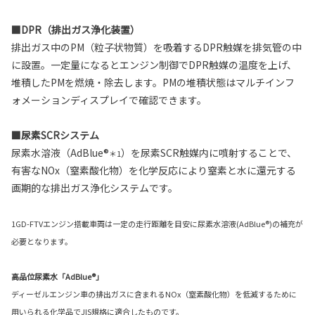
■DPR（排出ガス浄化装置）
排出ガス中のPM（粒子状物質）を吸着するDPR触媒を排気管の中
に設置。一定量になるとエンジン制御でDPR触媒の温度を上げ、
堆積したPMを燃焼・除去します。PMの堆積状態はマルチインフ
ォメーションディスプレイで確認できます。
■尿素SCRシステム
尿素水溶液（AdBlue®
）を尿素SCR触媒内に噴射することで、
＊1
有害なNOx（窒素酸化物）を化学反応により窒素と水に還元する
画期的な排出ガス浄化システムです。
1GD-FTVエンジン搭載車両は一定の走行距離を目安に尿素水溶液(AdBlue®)の補充が
必要となります。
高品位尿素水「AdBlue®」
ディーゼルエンジン車の排出ガスに含まれるNOx（窒素酸化物）を低減するために
用いられる化学品でJIS規格に適合したものです。