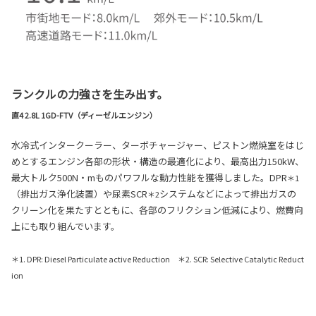
ランクルの力強さを生み出す。
直4 2.8L 1GD-FTV（ディーゼルエンジン）
水冷式インタークーラー、ターボチャージャー、ピストン燃焼室をはじ
めとするエンジン各部の形状・構造の最適化により、最高出力150kW、
最大トルク500N・mものパワフルな動力性能を獲得しました。DPR
＊1
（排出ガス浄化装置）や尿素SCR
システムなどによって排出ガスの
＊2
クリーン化を果たすとともに、各部のフリクション低減により、燃費向
上にも取り組んでいます。
＊1. DPR: Diesel Particulate active Reduction ＊2. SCR: Selective Catalytic Reduct
ion