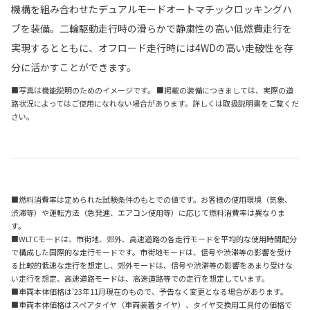
機構を組み合わせたデュアルモードオートマチックロッキングハ
ブを装備。二輪駆動走行時の滑らかで静粛性の高い低燃費走行を
実現するとともに、オフロード走行時には4WDの高い走破性を存
分に活かすことができます。
■写真は機能説明のためのイメージです。 ■掲載の装備につきましては、実際の道
路状況によってはご使用になれない場合があります。詳しくは取扱説明書をご覧くだ
さい。
■燃料消費率は定められた試験条件のもとでの値です。お客様の使用環境（気象、
渋滞等）や運転方法（急発進、エアコン使用等）に応じて燃料消費率は異なりま
す。
■WLTCモードは、市街地、郊外、高速道路の各走行モードを平均的な使用時間配分
で構成した国際的な走行モードです。市街地モードは、信号や渋滞等の影響を受け
る比較的低速な走行を想定し、郊外モードは、信号や渋滞等の影響をあまり受けな
い走行を想定、高速道路モードは、高速道路等での走行を想定しています。
■車両本体価格は'23年11月現在のもので、予告なく変更となる場合があります。
■車両本体価格はスペアタイヤ（車両装着タイヤ）、タイヤ交換用工具付の価格で