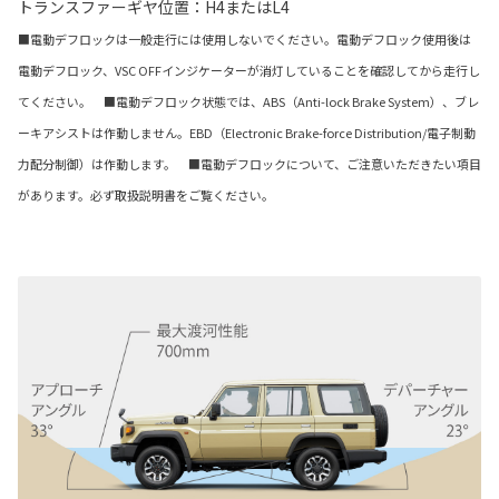
トランスファーギヤ位置：H4またはL4
■電動デフロックは一般走行には使用しないでください。電動デフロック使用後は
電動デフロック、VSC OFFインジケーターが消灯していることを確認してから走行し
てください。 ■電動デフロック状態では、ABS（Anti-lock Brake System）、ブレ
ーキアシストは作動しません。EBD（Electronic Brake-force Distribution/電子制動
力配分制御）は作動します。 ■電動デフロックについて、ご注意いただきたい項目
があります。必ず取扱説明書をご覧ください。