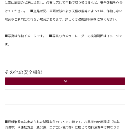
は常に周囲の状況に注意し、必要に応じて手動で切り替えるなど、安全運転を心掛
けてください。 ■道路状況、車両状態および天候状態等によっては、作動しない
場合やご利用になれない場合があります。詳しくは取扱説明書をご覧ください。
■写真は作動イメージです。 ■写真のカメラ・レーダーの検知範囲はイメージで
す。
その他の安全機能
■燃料消費率は定められた試験条件のもとでの値です。お客様の使用環境（気象、
渋滞等）や運転方法（急発進、エアコン使用等）に応じて燃料消費率は異なりま