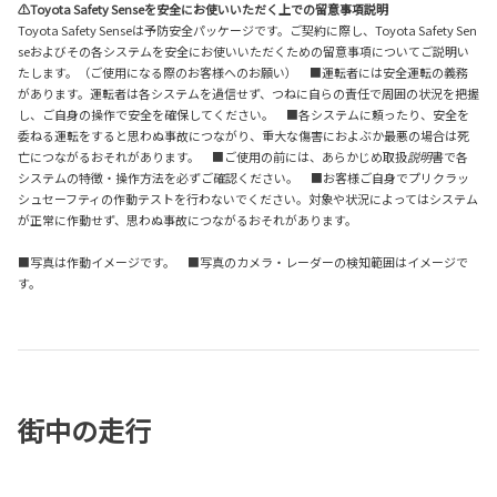
⚠Toyota Safety Senseを安全にお使いいただく上での留意事項説明
Toyota Safety Senseは予防安全パッケージです。ご契約に際し、Toyota Safety Sen
seおよびその各システムを安全にお使いいただくための留意事項についてご説明い
たします。（ご使用になる際のお客様へのお願い） ■運転者には安全運転の義務
があります。運転者は各システムを過信せず、つねに自らの責任で周囲の状況を把握
し、ご自身の操作で安全を確保してください。 ■各システムに頼ったり、安全を
委ねる運転をすると思わぬ事故につながり、重大な傷害におよぶか最悪の場合は死
亡につながるおそれがあります。 ■ご使用の前には、あらかじめ取扱
説明
書で各
システムの特徴・操作方法を必ずご確認ください。 ■お客様ご自身でプリクラッ
シュセーフティの作動テストを行わないでください。対象や状況によってはシステム
が正常に作動せず、思わぬ事故につながるおそれがあります。
■写真は作動イメージです。 ■写真のカメラ・レーダーの検知範囲はイメージで
す。
街中の走行