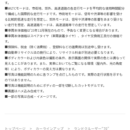
す。
■WLTCモードは、市街地、郊外、高速道路の各走行モードを平均的な使用時間配分
で構成した国際的な走行モードです。市街地モードは、信号や渋滞等の影響を受け
る比較的低速な走行を想定し、郊外モードは、信号や渋滞等の影響をあまり受けな
い走行を想定、高速道路モードは、高速道路等での走行を想定しています。
■車両本体価格は'23年11月現在のもので、予告なく変更となる場合があります。
■車両本体価格はスペアタイヤ（車両装着タイヤ）、タイヤ交換用工具付の価格で
す。
■保険料、税金（除く消費税）、登録料などの諸費用は別途申し受けます。
■自動車リサイクル法の施行により、リサイクル料金が別途必要となります。
■ボディカラーおよび内装色は撮影の条件、表示画面の関係で実際の色とは異なって
見えることがあります。また、実車においてもご覧になる環境（屋内外、光の角度
等）により、ボディカラーの見え方は異なります。
■写真は機能説明のために各ランプを点灯したものです。実際の走行状態を示すも
のではありません。
■写真は機能説明のためにボディの一部を切断したカットモデルです。
■画面はハメ込み合成です。
■一部の写真は合成・イメージです。
トップページ
カーラインアップ
ランドクルーザー“70”