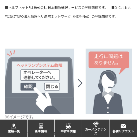
■ヘルプネット®は株式会社 日本緊急通報サービスの登録商標です。 ■D-Call Net
®は認定NPO法人救急ヘリ病院ネットワーク（HEM-Net）の登録商標です。
カーメンテナン
店舗一覧
新車情報
中古車情報
各種リクエスト
eケア（走行アドバイス）
ス
＊1＊2＊3