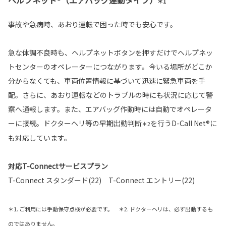
ヘルプネット®（エアバッグ連動タイプ）
＊1
事故や急病時、あおり運転で困った時でも安心です。
急な体調不良時も、ヘルプネットボタンを押すだけでヘルプネッ
トセンターのオペレーターにつながります。今いる場所がどこか
分からなくても、車両位置情報に基づいて迅速に緊急車両を手
配。さらに、あおり運転などのトラブルの時にも状況に応じて警
察へ通報します。また、エアバッグ作動時には自動でオペレータ
ーに接続。ドクターヘリ等の早期出動判断
を行うD-Call Net®に
＊2
も対応しています。
対応T-Connectサービスプラン
T-Connect スタンダード(22) T-Connect エントリー(22)
＊1. ご利用には手動保守点検が必要です。 ＊2. ドクターヘリは、必ず出動するも
のではありません。