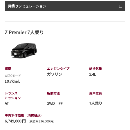
見積りシミュレーション
Z Premier 7人乗り
燃費
エンジンタイプ
総排気量
ガソリン
2.4L
WLTCモード
10.7km/L
トランス
駆動方法
乗車定員
ミッション
AT
2WD FF
7人乗り
車両本体価格
（消費税込）
6,749,600 円
（税抜 6,136,000 円）