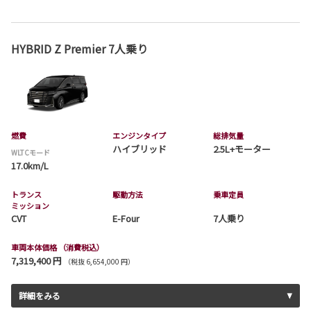
HYBRID Z Premier 7人乗り
燃費
エンジンタイプ
総排気量
ハイブリッド
2.5L+モーター
WLTCモード
17.0km/L
トランス
駆動方法
乗車定員
ミッション
CVT
E-Four
7人乗り
車両本体価格
（消費税込）
7,319,400 円
（税抜 6,654,000 円）
詳細をみる