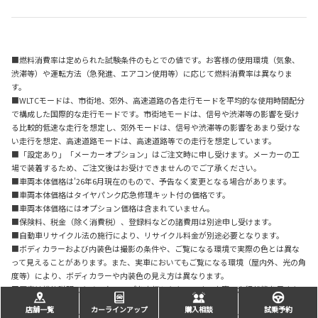
■燃料消費率は定められた試験条件のもとでの値です。お客様の使用環境（気象、
渋滞等）や運転方法（急発進、エアコン使用等）に応じて燃料消費率は異なりま
す。
■WLTCモードは、市街地、郊外、高速道路の各走行モードを平均的な使用時間配分
で構成した国際的な走行モードです。市街地モードは、信号や渋滞等の影響を受け
る比較的低速な走行を想定し、郊外モードは、信号や渋滞等の影響をあまり受けな
い走行を想定、高速道路モードは、高速道路等での走行を想定しています。
■「設定あり」「メーカーオプション」はご注文時に申し受けます。メーカーの工
場で装着するため、ご注文後はお受けできませんのでご了承ください。
■車両本体価格は'26年6月現在のもので、予告なく変更となる場合があります。
■車両本体価格はタイヤパンク応急修理キット付の価格です。
■車両本体価格にはオプション価格は含まれていません。
■保険料、税金（除く消費税）、登録料などの諸費用は別途申し受けます。
■自動車リサイクル法の施行により、リサイクル料金が別途必要となります。
■ボディカラーおよび内装色は撮影の条件や、ご覧になる環境で実際の色とは異な
って見えることがあります。また、実車においてもご覧になる環境（屋内外、光の角
度等）により、ボディカラーや内装色の見え方は異なります。
■写真は機能説明のために各ランプを点灯したものです。実際の走行状態を示すも
のではありません。
店舗一覧
カーラインアップ
購入相談
試乗予約
■写真は機能説明のためにボディの一部を切断したカットモデルです。