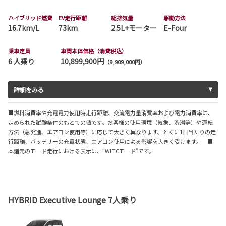
ハイブリッド燃費
EV走行距離
総排気量
駆動方法
16.7km/L
73km
2.5L+モーター
E-Four
乗車定員
車両本体価格（消費税込）
6 人乗り
10,899,900円
（9,909,000円）
詳細をみる
■燃料消費率や充電電力使用時走行距離、交流電力量消費率および電力消費率は、
定められた試験条件のもとでの値です。お客様の使用環境（気象、渋滞等）や運転
方法（急発進、エアコン使用等）に応じて大きく異なります。とくに1日当たりの走
行距離、バッテリーの充電状態、エアコン使用による影響を大きく受けます。 ■
本諸元のモード走行における表示は、“WLTCモード”です。
HYBRID Executive Lounge 7人乗り