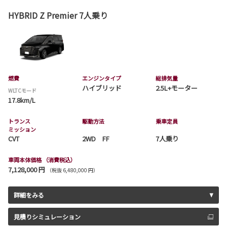
HYBRID Z Premier 7人乗り
燃費
エンジンタイプ
総排気量
ハイブリッド
2.5L+モーター
WLTCモード
17.8km/L
トランス
駆動方法
乗車定員
ミッション
CVT
2WD FF
7人乗り
車両本体価格
（消費税込）
7,128,000 円
（税抜 6,480,000 円）
詳細をみる
見積りシミュレーション