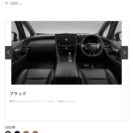
ク〈229〉。
ブラック
■写真はZ Premier（ターボガソリン・2WD）。内装色はブラック。
COLOR