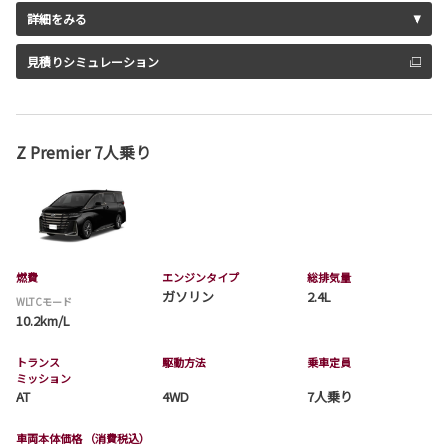
詳細をみる
見積りシミュレーション
Z Premier 7人乗り
燃費
エンジンタイプ
総排気量
ガソリン
2.4L
WLTCモード
10.2km/L
トランス
駆動方法
乗車定員
ミッション
AT
4WD
7人乗り
車両本体価格
（消費税込）