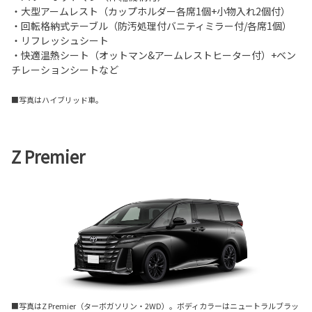
・大型アームレスト（カップホルダー各席1個+小物入れ2個付）
・回転格納式テーブル（防汚処理付バニティミラー付/各席1個）
・リフレッシュシート
・快適温熱シート（オットマン&アームレストヒーター付）+ベン
チレーションシートなど
■写真はハイブリッド車。
Z Premier
■写真はZ Premier（ターボガソリン・2WD）。ボディカラーはニュートラルブラッ