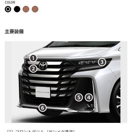
COLOR
主要装備
［1］フロントグリル（ガンメタ塗装）