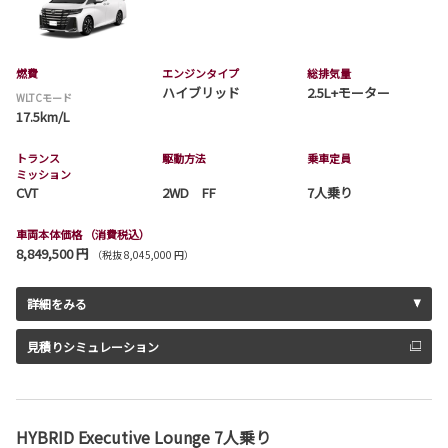
燃費
エンジンタイプ
総排気量
ハイブリッド
2.5L+モーター
WLTCモード
17.5km/L
トランス
駆動方法
乗車定員
ミッション
CVT
2WD FF
7人乗り
車両本体価格
（消費税込）
8,849,500 円
（税抜 8,045,000 円）
詳細をみる
見積りシミュレーション
HYBRID Executive Lounge 7人乗り