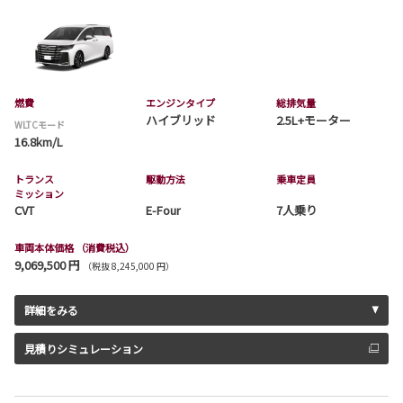
燃費
エンジンタイプ
総排気量
ハイブリッド
2.5L+モーター
WLTCモード
16.8km/L
トランス
駆動方法
乗車定員
ミッション
CVT
E-Four
7人乗り
車両本体価格
（消費税込）
9,069,500 円
（税抜 8,245,000 円）
詳細をみる
見積りシミュレーション