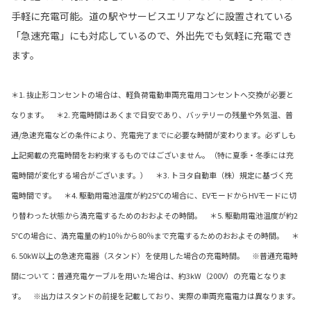
手軽に充電可能。道の駅やサービスエリアなどに設置されている
「急速充電」にも対応しているので、外出先でも気軽に充電でき
ます。
＊1. 抜止形コンセントの場合は、軽負荷電動車両充電用コンセントへ交換が必要と
なります。 ＊2. 充電時間はあくまで目安であり、バッテリーの残量や外気温、普
通/急速充電などの条件により、充電完了までに必要な時間が変わります。必ずしも
上記掲載の充電時間をお約束するものではございません。（特に夏季・冬季には充
電時間が変化する場合がございます。） ＊3. トヨタ自動車（株）規定に基づく充
電時間です。 ＊4. 駆動用電池温度が約25℃の場合に、EVモードからHVモードに切
り替わった状態から満充電するためのおおよその時間。 ＊5. 駆動用電池温度が約2
5℃の場合に、満充電量の約10％から80％まで充電するためのおおよその時間。 ＊
6. 50kW以上の急速充電器（スタンド）を使用した場合の充電時間。 ※普通充電時
間について：普通充電ケーブルを用いた場合は、約3kW（200V）の充電となりま
す。 ※出力はスタンドの前提を記載しており、実際の車両充電電力は異なります。