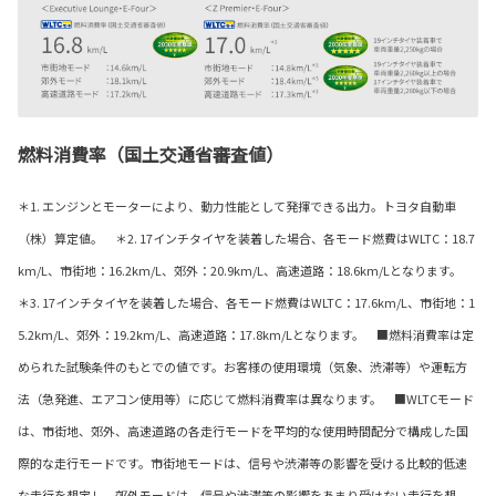
燃料消費率（国土交通省審査値）
＊1. エンジンとモーターにより、動力性能として発揮できる出力。トヨタ自動車
（株）算定値。 ＊2. 17インチタイヤを装着した場合、各モード燃費はWLTC：18.7
km/L、市街地：16.2km/L、郊外：20.9km/L、高速道路：18.6km/Lとなります。
＊3. 17インチタイヤを装着した場合、各モード燃費はWLTC：17.6km/L、市街地：1
5.2km/L、郊外：19.2km/L、高速道路：17.8km/Lとなります。 ■燃料消費率は定
められた試験条件のもとでの値です。お客様の使用環境（気象、渋滞等）や運転方
法（急発進、エアコン使用等）に応じて燃料消費率は異なります。 ■WLTCモード
は、市街地、郊外、高速道路の各走行モードを平均的な使用時間配分で構成した国
際的な走行モードです。市街地モードは、信号や渋滞等の影響を受ける比較的低速
な走行を想定し、郊外モードは、信号や渋滞等の影響をあまり受けない走行を想