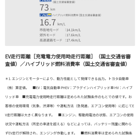
EV走行距離［充電電力使用時走行距離］（国土交通省審
査値）／ハイブリッド燃料消費率（国土交通省審査値）
＊1. エンジンとモーターにより、動力性能として発揮できる出力。トヨタ自動車
（株）算定値。 ■EV：電気自動車 PHEV：プラグインハイブリッド車 HV：ハイブ
リッド車 ■充電電力使用時走行距離は定められた試験条件のもとでの値です。お
客様の使用環境（気象、渋滞等）や運転方法（急発進、エアコン使用等）に応じてE
V走行距離は大きく異なります。 ■エンジン、駆動用電池の状態、エアコンの使用
状況や運転方法（所定の車速を超える）などによっては、バッテリー残量に関わら
ずEV走行が解除され、エンジンが作動します。 ■燃料消費率は定められた試験条