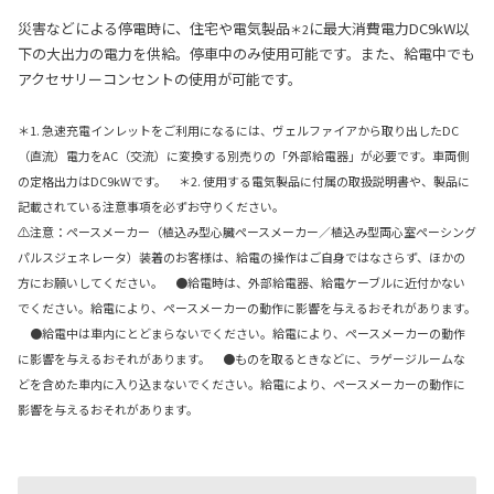
災害などによる停電時に、住宅や電気製品
に最大消費電力DC9kW以
＊2
下の大出力の電力を供給。停車中のみ使用可能です。また、給電中でも
アクセサリーコンセントの使用が可能です。
＊1. 急速充電インレットをご利用になるには、ヴェルファイアから取り出したDC
（直流）電力をAC（交流）に変換する別売りの「外部給電器」が必要です。車両側
の定格出力はDC9kWです。 ＊2. 使用する電気製品に付属の取扱説明書や、製品に
記載されている注意事項を必ずお守りください。
⚠注意：ペースメーカー（植込み型心臓ペースメーカー／植込み型両心室ペーシング
パルスジェネレータ）装着のお客様は、給電の操作はご自身ではなさらず、ほかの
方にお願いしてください。 ●給電時は、外部給電器、給電ケーブルに近付かない
でください。給電により、ペースメーカーの動作に影響を与えるおそれがあります。
●給電中は車内にとどまらないでください。給電により、ペースメーカーの動作
に影響を与えるおそれがあります。 ●ものを取るときなどに、ラゲージルームな
どを含めた車内に入り込まないでください。給電により、ペースメーカーの動作に
影響を与えるおそれがあります。