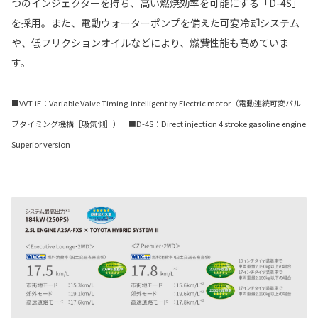
つのインジェクターを持ち、高い燃焼効率を可能にする「D-4S」
を採用。また、電動ウォーターポンプを備えた可変冷却システム
や、低フリクションオイルなどにより、燃費性能も高めていま
す。
■VVT-iE：Variable Valve Timing-intelligent by Electric motor（電動連続可変バル
ブタイミング機構［吸気側］） ■D-4S：Direct injection 4 stroke gasoline engine
Superior version