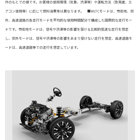
件のもとでの値です。お客様の使用環境（気象、渋滞等）や運転方法（急発進、エ
アコン使用等）に応じて燃料消費率は異なります。 ■WLTCモードは、市街地、郊
外、高速道路の各走行モードを平均的な使用時間配分で構成した国際的な走行モー
ドです。市街地モードは、信号や渋滞等の影響を受ける比較的低速な走行を想定
し、郊外モードは、信号や渋滞等の影響をあまり受けない走行を想定、高速道路モ
ードは、高速道路等での走行を想定しています。