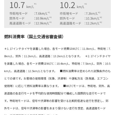
燃料消費率（国土交通省審査値）
＊1. 17インチタイヤを装着した場合、各モード燃費はWLTC：11.0km/L、市街地：7.
8km/L、郊外：11.2km/L、高速道路：13.2km/Lとなります。 ＊2. 17インチタイヤ
を装着した場合、各モード燃費はWLTC：10.4km/L、市街地：7.5km/L、郊外：10.5
km/L、高速道路：12.5km/Lとなります。 ■燃料消費率は定められた試験条件のも
とでの値です。お客様の使用環境（気象、渋滞等）や運転方法（急発進、エアコン
使用等）に応じて燃料消費率は異なります。 ■WLTCモードは、市街地、郊外、高
速道路の各走行モードを平均的な使用時間配分で構成した国際的な走行モードで
す。市街地モードは、信号や渋滞等の影響を受ける比較的低速な走行を想定し、郊
外モードは、信号や渋滞等の影響をあまり受けない走行を想定、高速道路モード