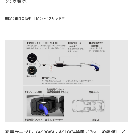
ジンを始動。
■EV：電気自動車 HV：ハイブリッド車
充電ケーブル（AC200V・AC100V兼用／7m［参考値］／