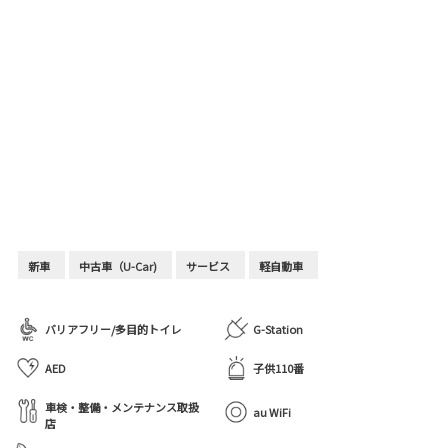
新車
中古車（U-Car)
サービス
軽自動車
バリアフリー/多目的トイレ
G-Station
AED
子供110番
車検・整備・メンテナンス取扱
au WiFi
店