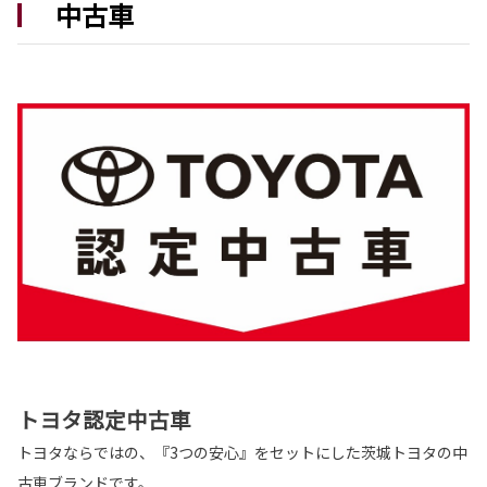
中古車
新型ハイラックス発表
街中でも、旅先でも、このクルマがあなたの居
場所になる。
新型ハイラックスは茨城トヨタから。
詳しくはこちら
2026-05-14
新型ランドクルーザー”FJ” 発表
冒険の数だけ、自分仕様に育っていく。
新型ランドクルーザー”FJ”は茨城トヨタから。
詳しくはこちら
2026-05-12
トヨタ認定中古車
カローラ 一部改良
トヨタならではの、『3つの安心』をセットにした茨城トヨタの中
カローラが一部改良となりました。
カローラは茨城トヨタから。
古車ブランドです。