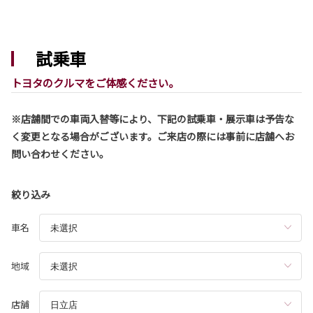
2026-08-03
シエンタ 一部改良
試乗車
シエンタが一部改良となりました。
シエンタは茨城トヨタから。
トヨタのクルマをご体感ください。
詳しくはこちら
※店舗間での車両入替等により、下記の試乗車・展示車は予告な
く変更となる場合がございます。ご来店の際には事前に店舗へお
2026-08-03
問い合わせください。
ハリアー 一部改良
ハリアーが一部改良となりました。
ハリアーは茨城トヨタから。
絞り込み
詳しくはこちら
車名
地域
2026-07-29
コースター 一部改良
店舗
コースターが一部改良となりました。