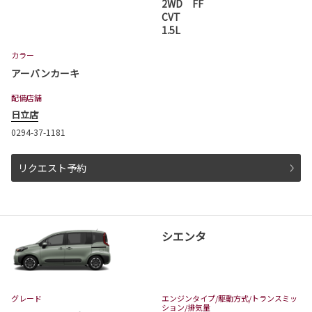
2WD FF
CVT
1.5L
2026-07-01
プリウス 一部改良
カラー
プリウスが一部改良となりました。
アーバンカーキ
プリウスは茨城トヨタから。
配備店舗
詳しくはこちら
日立店
0294-37-1181
2026-06-18
リクエスト予約
ハイエース ワゴン 一部改良
ハイエース ワゴンが一部改良となりました。
ハイエース ワゴンは茨城トヨタから。
シエンタ
詳しくはこちら
2026-06-18
グレード
エンジンタイプ
/駆動方式/
トランスミッ
ハイエース バン 一部改良
ション
/排気量