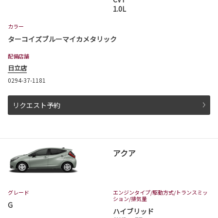
1.0L
2026-07-01
カラー
ハイランダー 発売
ターコイズブルーマイカメタリック
茨城トヨタでハイランダーが発売となりまし
た。
配備店舗
取扱店舗は、日立店、水戸千波店、神栖店、つ
くば学園の森店、古河店、守谷店となります。
日立店
ハイランダーは茨城トヨタから。
0294-37-1181
詳しくはこちら
リクエスト予約
2026-07-01
カローラ クロスが一部改良・特別仕様車
アクア
Z❝Adventure❞を発表
カローラ クロスが一部改良・特別仕様車Z❝Adv
enture❞が発表となりました。
カローラ クロスは茨城トヨタから。
グレード
エンジンタイプ
/駆動方式/
トランスミッ
ション
/排気量
G
詳しくはこちら
ハイブリッド