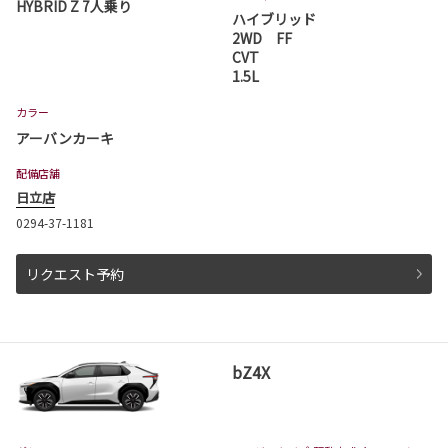
HYBRID Z 7人乗り
ハイエース バンが一部改良となりました。
ハイブリッド
ハイエース バンは茨城トヨタから。
2WD FF
CVT
詳しくはこちら
1.5L
カラー
アーバンカーキ
2026-06-18
ハイエース コミューター 一部改良
配備店舗
日立店
ハイエース コミューターが一部改良となりまし
た。
0294-37-1181
ハイエース コミューターは茨城トヨタから。
詳しくはこちら
リクエスト予約
2026-06-04
ピクシスバン 一部改良
bZ4X
ピクシスバンが一部改良となりました。
ピクシスバンは茨城トヨタから。