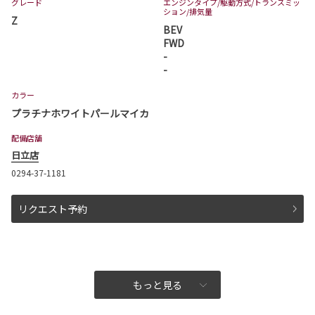
グレード
エンジンタイプ
/駆動方式/
トランスミッ
詳しくはこちら
ション
/排気量
Z
BEV
FWD
2026-06-03
-
-
ヴェルファイア 一部改良
ヴェルファイアが一部改良となりました。
カラー
ヴェルファイアは茨城トヨタから。
プラチナホワイトパールマイカ
詳しくはこちら
配備店舗
日立店
0294-37-1181
2026-06-03
アルファード 一部改良
リクエスト予約
アルファードが一部改良となりました。
アルファードは茨城トヨタから。
詳しくはこちら
もっと見る
2026-05-28