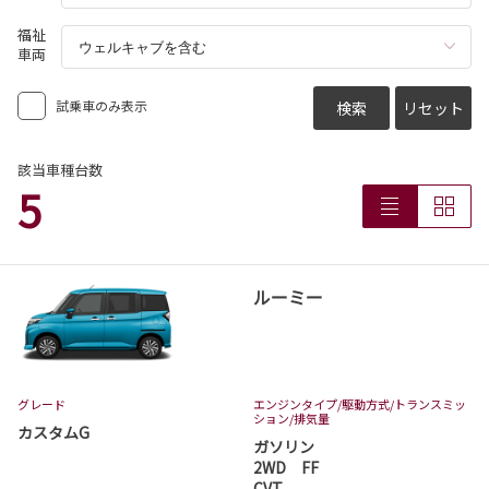
コースターは茨城トヨタから。
福祉
車両
詳しくはこちら
試乗車のみ表示
検索
リセット
2026-07-13
カローラスポーツ 一部改良
該当車種台数
5
カローラスポーツが一部改良となりました。
カローラスポーツは茨城トヨタから。
詳しくはこちら
ルーミー
2026-07-06
アクア 一部改良
アクアが一部改良となりました。
グレード
エンジンタイプ
/駆動方式/
トランスミッ
アクアは茨城トヨタから。
ション
/排気量
カスタムG
ガソリン
詳しくはこちら
2WD FF
CVT