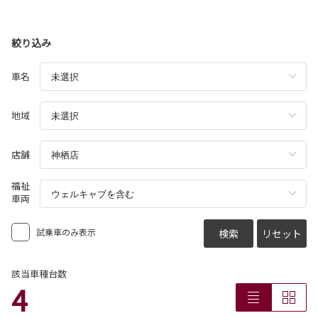
ハリアーが一部改良となりました。
ハリアーは茨城トヨタから。
絞り込み
詳しくはこちら
車名
2026-07-29
地域
コースター 一部改良
コースターが一部改良となりました。
コースターは茨城トヨタから。
店舗
詳しくはこちら
福祉
車両
2026-07-13
試乗車のみ表示
検索
リセット
カローラスポーツ 一部改良
カローラスポーツが一部改良となりました。
該当車種台数
カローラスポーツは茨城トヨタから。
4
詳しくはこちら