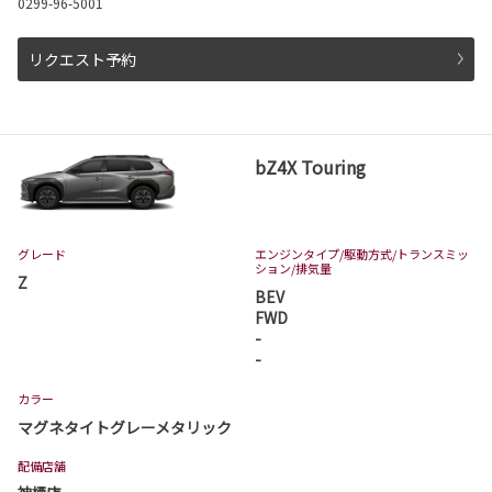
0299-96-5001
詳しくはこちら
リクエスト予約
2026-06-04
ピクシスバン 一部改良
bZ4X Touring
ピクシスバンが一部改良となりました。
ピクシスバンは茨城トヨタから。
詳しくはこちら
グレード
エンジンタイプ
/駆動方式/
トランスミッ
ション
/排気量
Z
BEV
2026-06-03
FWD
ヴェルファイア 一部改良
-
-
ヴェルファイアが一部改良となりました。
ヴェルファイアは茨城トヨタから。
カラー
マグネタイトグレーメタリック
詳しくはこちら
配備店舗