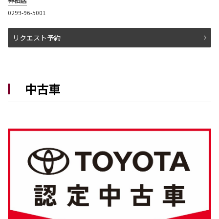
神栖店
2026-06-03
0299-96-5001
アルファード 一部改良
アルファードが一部改良となりました。
リクエスト予約
アルファードは茨城トヨタから。
詳しくはこちら
中古車
2026-05-28
新型ハイラックス発表
街中でも、旅先でも、このクルマがあなたの居
場所になる。
新型ハイラックスは茨城トヨタから。
詳しくはこちら
2026-05-14
新型ランドクルーザー”FJ” 発表
冒険の数だけ、自分仕様に育っていく。