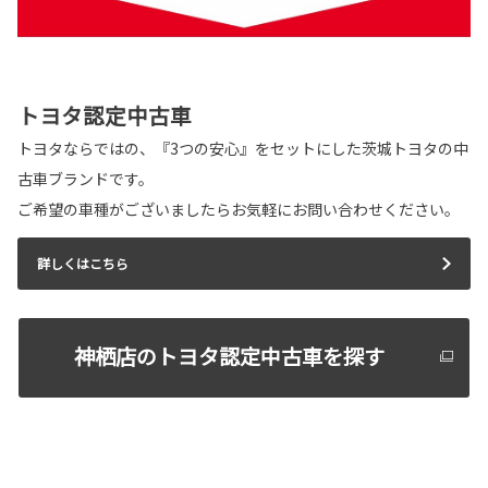
新型ランドクルーザー”FJ”は茨城トヨタから。
詳しくはこちら
トヨタ認定中古車
2026-05-12
トヨタならではの、『3つの安心』をセットにした茨城トヨタの中
カローラ 一部改良
古車ブランドです。
カローラが一部改良となりました。
ご希望の車種がございましたらお気軽にお問い合わせください。
カローラは茨城トヨタから。
詳しくはこちら
詳しくはこちら
2026-05-12
神栖店のトヨタ認定中古車を探す
カローラツーリング 一部改良
カローラツーリングが一部改良となりました。
カローラツーリングは茨城トヨタから。
詳しくはこちら