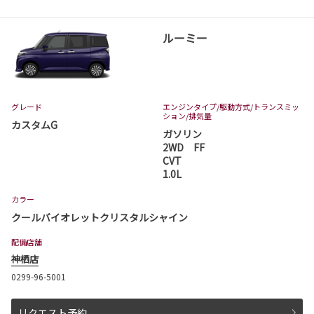
ルーミー
2026-07-06
アクア 一部改良
アクアが一部改良となりました。
アクアは茨城トヨタから。
グレード
エンジンタイプ
/駆動方式/
トランスミッ
ション
/排気量
詳しくはこちら
カスタムG
ガソリン
2WD FF
CVT
2026-07-01
1.0L
ハイランダー 発売
カラー
茨城トヨタでハイランダーが発売となりまし
クールバイオレットクリスタルシャイン
た。
取扱店舗は、日立店、水戸千波店、神栖店、つ
くば学園の森店、古河店、守谷店となります。
配備店舗
ハイランダーは茨城トヨタから。
神栖店
0299-96-5001
詳しくはこちら
リクエスト予約