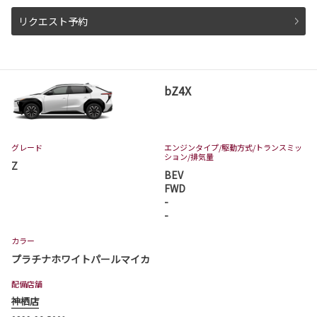
ハイエース ワゴン 一部改良
リクエスト予約
ハイエース ワゴンが一部改良となりました。
ハイエース ワゴンは茨城トヨタから。
詳しくはこちら
bZ4X
2026-06-18
ハイエース バン 一部改良
グレード
エンジンタイプ
/駆動方式/
トランスミッ
ション
/排気量
ハイエース バンが一部改良となりました。
Z
ハイエース バンは茨城トヨタから。
BEV
FWD
詳しくはこちら
-
-
カラー
2026-06-18
プラチナホワイトパールマイカ
ハイエース コミューター 一部改良
配備店舗
ハイエース コミューターが一部改良となりまし
た。
神栖店
ハイエース コミューターは茨城トヨタから。