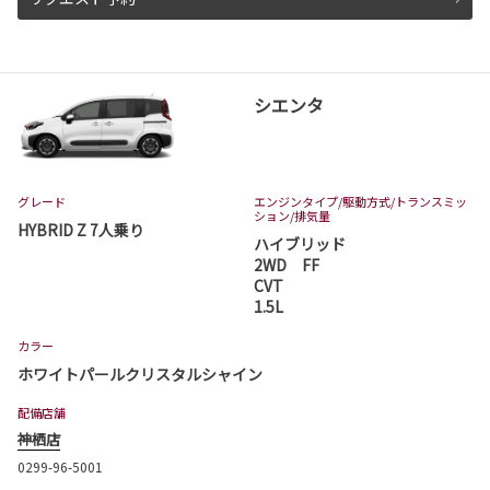
2026-07-01
カローラ クロスが一部改良・特別仕様車
Z❝Adventure❞を発表
シエンタ
カローラ クロスが一部改良・特別仕様車Z❝Adv
enture❞が発表となりました。
カローラ クロスは茨城トヨタから。
詳しくはこちら
グレード
エンジンタイプ
/駆動方式/
トランスミッ
ション
/排気量
HYBRID Z 7人乗り
ハイブリッド
2WD FF
2026-07-01
CVT
プリウス 一部改良
1.5L
プリウスが一部改良となりました。
カラー
プリウスは茨城トヨタから。
ホワイトパールクリスタルシャイン
詳しくはこちら
配備店舗
神栖店
0299-96-5001
2026-06-18