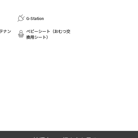
G-Station
テナン
ベビーシート（おむつ交
換用シート）