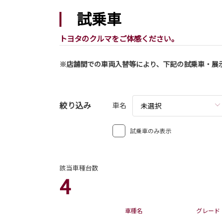
試乗車
トヨタのクルマをご体感ください。
2026-08-03
シエンタ 一部改良
※店舗間での車両入替等により、下記の試乗車・展
シエンタが一部改良となりました。
シエンタは茨城トヨタから。
絞り込み
車名
未選択
詳しくはこちら
試乗車のみ表示
該当車種台数
4
2026-08-03
車種名
グレード
ハリアー 一部改良