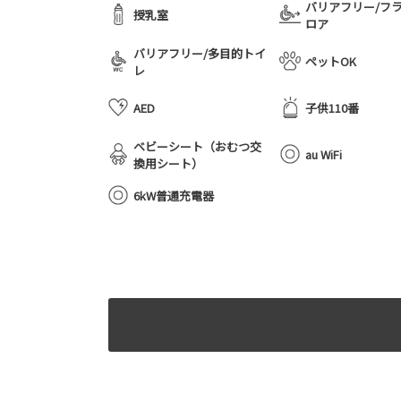
バリアフリー/フ
授乳室
ロア
バリアフリー/多目的トイ
ペットOK
レ
AED
子供110番
ベビーシート（おむつ交
au WiFi
換用シート）
6kW普通充電器