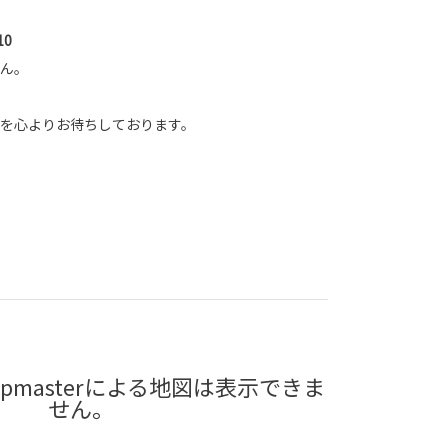
10
ん。
を心よりお待ちしております。
pmasterによる地図は表示できま
せん。