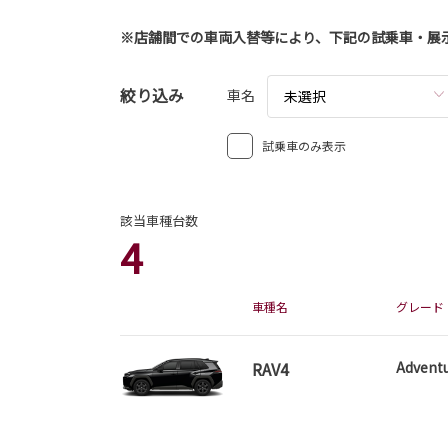
2026-08-03
シエンタ 一部改良
※店舗間での車両入替等により、下記の試乗車・展
シエンタが一部改良となりました。
シエンタは茨城トヨタから。
絞り込み
車名
未選択
詳しくはこちら
試乗車のみ表示
該当車種台数
4
車種名
グレード
2026-08-03
ハリアー 一部改良
RAV4
Advent
ハリアーが一部改良となりました。
ハリアーは茨城トヨタから。
詳しくはこちら