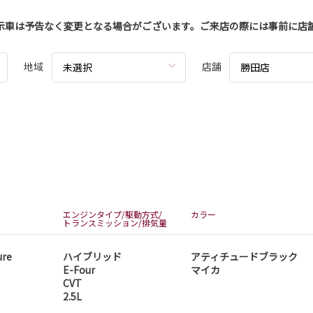
示車は予告なく変更となる場合がございます。ご来店の際には事前に店
地域
店舗
未選択
勝田店
エンジンタイプ/駆動方式/
カラー
トランスミッション/排気量
ure
ハイブリッド
アティチュードブラック
E-Four
マイカ
CVT
2.5L