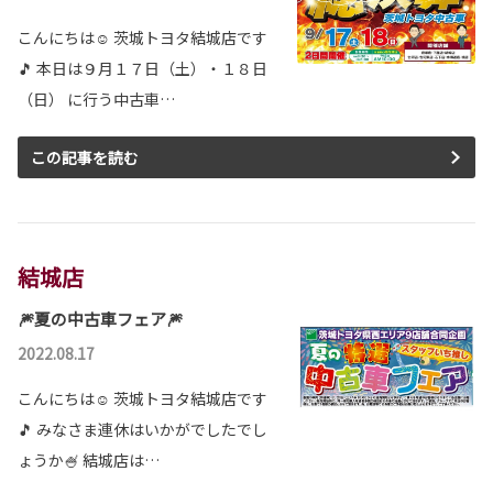
2026-05-12
こんにちは☺ 茨城トヨタ結城店です
カローラツーリング 一部改良
🎵 本日は９月１７日（土）・１８日
カローラツーリングが一部改良となりました。
（日） に行う中古車…
カローラツーリングは茨城トヨタから。
詳しくはこちら
この記事を読む
結城店
🎆夏の中古車フェア🎆
2022.08.17
こんにちは☺ 茨城トヨタ結城店です
🎵 みなさま連休はいかがでしたでし
ょうか🍧 結城店は…