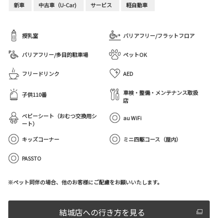
新車
中古車（U-Car)
サービス
軽自動車
授乳室
バリアフリー/フラットフロア
バリアフリー/多目的駐車場
ペットOK
フリードリンク
AED
車検・整備・メンテナンス取扱
子供110番
店
ベビーシート（おむつ交換用シ
au WiFi
ート）
キッズコーナー
ミニ四駆コース（屋内）
PASSTO
※ペット同伴の場合、他のお客様にご配慮をお願いいたします。
結城店への行き方を見る