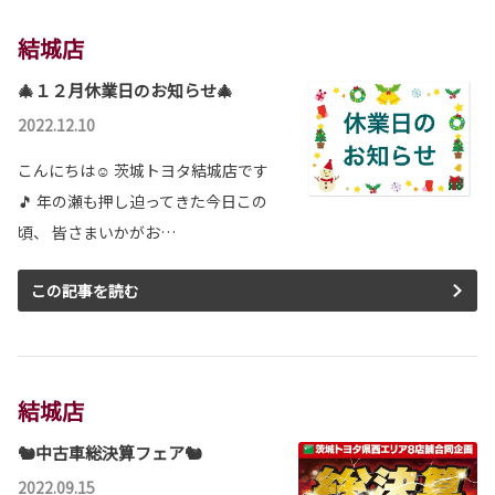
結城店
詳しくはこちら
🎄１２月休業日のお知らせ🎄
2026-05-14
2022.12.10
新型ランドクルーザー”FJ” 発表
こんにちは☺ 茨城トヨタ結城店です
冒険の数だけ、自分仕様に育っていく。
新型ランドクルーザー”FJ”は茨城トヨタから。
🎵 年の瀬も押し迫ってきた今日この
頃、 皆さまいかがお…
詳しくはこちら
この記事を読む
2026-05-12
カローラ 一部改良
カローラが一部改良となりました。
カローラは茨城トヨタから。
結城店
詳しくはこちら
🐿中古車総決算フェア🐿
2022.09.15