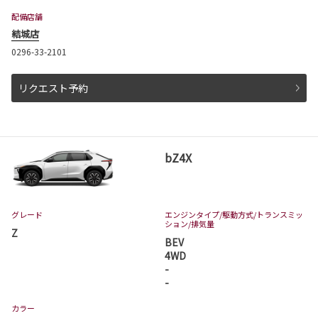
茨城トヨタでハイランダーが発売となりまし
配備店舗
た。
取扱店舗は、日立店、水戸千波店、神栖店、つ
結城店
くば学園の森店、古河店、守谷店となります。
ハイランダーは茨城トヨタから。
0296-33-2101
リクエスト予約
詳しくはこちら
2026-07-01
bZ4X
カローラ クロスが一部改良・特別仕様車
Z❝Adventure❞を発表
カローラ クロスが一部改良・特別仕様車Z❝Adv
enture❞が発表となりました。
カローラ クロスは茨城トヨタから。
グレード
エンジンタイプ
/駆動方式/
トランスミッ
ション
/排気量
Z
BEV
詳しくはこちら
4WD
-
-
2026-07-01
カラー
プリウス 一部改良