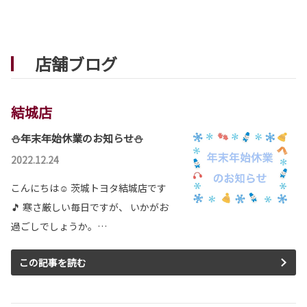
ヴェルファイア 一部改良
ヴェルファイアが一部改良となりました。
ヴェルファイアは茨城トヨタから。
店舗ブログ
詳しくはこちら
結城店
2026-06-03
⛄年末年始休業のお知らせ⛄
アルファード 一部改良
アルファードが一部改良となりました。
2022.12.24
アルファードは茨城トヨタから。
こんにちは☺ 茨城トヨタ結城店です
詳しくはこちら
🎵 寒さ厳しい毎日ですが、 いかがお
過ごしでしょうか。…
2026-05-28
この記事を読む
新型ハイラックス発表
街中でも、旅先でも、このクルマがあなたの居
場所になる。
新型ハイラックスは茨城トヨタから。