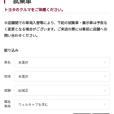
試乗車
シエンタは茨城トヨタから。
トヨタのクルマをご体感ください。
詳しくはこちら
※店舗間での車両入替等により、下記の試乗車・展示車は予告な
く変更となる場合がございます。ご来店の際には事前に店舗へお
2026-08-03
問い合わせください。
ハリアー 一部改良
ハリアーが一部改良となりました。
ハリアーは茨城トヨタから。
絞り込み
詳しくはこちら
車名
地域
2026-07-29
コースター 一部改良
店舗
コースターが一部改良となりました。
コースターは茨城トヨタから。
福祉
車両
詳しくはこちら