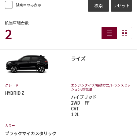
試乗車のみ表示
検索
リセット
2026-07-13
カローラスポーツ 一部改良
該当車種台数
2
カローラスポーツが一部改良となりました。
カローラスポーツは茨城トヨタから。
詳しくはこちら
ライズ
2026-07-06
アクア 一部改良
アクアが一部改良となりました。
グレード
エンジンタイプ
/駆動方式/
トランスミッ
アクアは茨城トヨタから。
ション
/排気量
HYBRID Z
ハイブリッド
詳しくはこちら
2WD FF
CVT
1.2L
2026-07-01
カラー
ハイランダー 発売
ブラックマイカメタリック