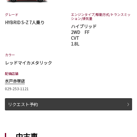
アクア 一部改良
アクアが一部改良となりました。
グレード
エンジンタイプ
/駆動方式/
トランスミッ
ション
/排気量
アクアは茨城トヨタから。
HYBRID S-Z 7人乗り
ハイブリッド
2WD FF
詳しくはこちら
CVT
1.8L
2026-07-01
カラー
ハイランダー 発売
レッドマイカメタリック
茨城トヨタでハイランダーが発売となりまし
配備店舗
た。
取扱店舗は、日立店、水戸千波店、神栖店、つ
水戸赤塚店
くば学園の森店、古河店、守谷店となります。
ハイランダーは茨城トヨタから。
029-253-1121
リクエスト予約
詳しくはこちら
2026-07-01
中古車
カローラ クロスが一部改良・特別仕様車