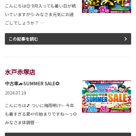
こんにちは😊 9月入っても暑い日が続
2026-06-04
いていますが💦 みなさま元気にお過
ピクシスバン 一部改良
ごしでしょうか？ …
ピクシスバンが一部改良となりました。
ピクシスバンは茨城トヨタから。
この記事を読む
詳しくはこちら
2026-06-03
水戸赤塚店
ヴェルファイア 一部改良
ヴェルファイアが一部改良となりました。
中古車🚙SUMMER SALE🌻
ヴェルファイアは茨城トヨタから。
2024.07.19
詳しくはこちら
こんにちは🎵 ついに梅雨明け✨ 今年
も暑すぎる夏🍉の始まりですね～っ🌻
2026-06-03
みなさま体調管…
アルファード 一部改良