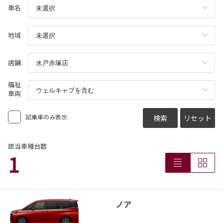
詳しくはこちら
車名
地域
2026-07-29
コースター 一部改良
店舗
コースターが一部改良となりました。
コースターは茨城トヨタから。
福祉
車両
詳しくはこちら
試乗車のみ表示
検索
リセット
2026-07-13
カローラスポーツ 一部改良
該当車種台数
1
カローラスポーツが一部改良となりました。
カローラスポーツは茨城トヨタから。
詳しくはこちら
ノア
2026-07-06