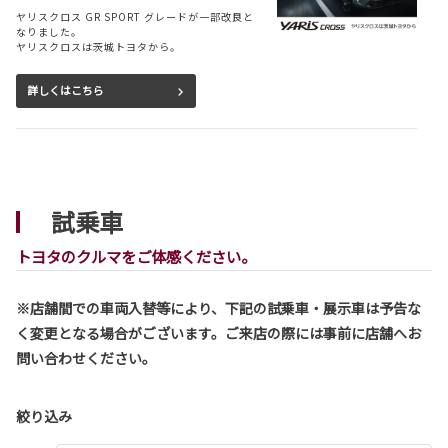
ヤリスクロス GR SPORT グレードが一部改良と
なりました。
ヤリスクロスは茨城トヨタから。
詳しくはこちら
2026-08-03
シエンタ 一部改良
試乗車
シエンタが一部改良となりました。
シエンタは茨城トヨタから。
トヨタのクルマをご体感ください。
詳しくはこちら
※店舗間での車両入替等により、下記の試乗車・展示車は予告な
く変更となる場合がございます。ご来店の際には事前に店舗へお
2026-08-03
問い合わせください。
ハリアー 一部改良
ハリアーが一部改良となりました。
ハリアーは茨城トヨタから。
絞り込み