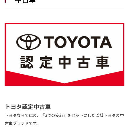
Z❝Adventure❞を発表
カローラ クロスが一部改良・特別仕様車Z❝Adv
enture❞が発表となりました。
カローラ クロスは茨城トヨタから。
詳しくはこちら
2026-07-01
プリウス 一部改良
プリウスが一部改良となりました。
プリウスは茨城トヨタから。
詳しくはこちら
トヨタ認定中古車
2026-06-18
ハイエース ワゴン 一部改良
トヨタならではの、『3つの安心』をセットにした茨城トヨタの中
ハイエース ワゴンが一部改良となりました。
古車ブランドです。
ハイエース ワゴンは茨城トヨタから。