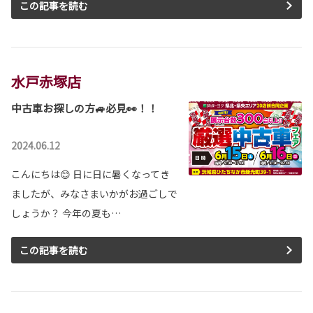
アルファードが一部改良となりました。
この記事を読む
アルファードは茨城トヨタから。
詳しくはこちら
水戸赤塚店
2026-05-28
中古車お探しの方🚙必見👀！！
新型ハイラックス発表
街中でも、旅先でも、このクルマがあなたの居
場所になる。
2024.06.12
新型ハイラックスは茨城トヨタから。
こんにちは😊 日に日に暑くなってき
詳しくはこちら
ましたが、みなさまいかがお過ごしで
しょうか？ 今年の夏も…
2026-05-14
新型ランドクルーザー”FJ” 発表
この記事を読む
冒険の数だけ、自分仕様に育っていく。
新型ランドクルーザー”FJ”は茨城トヨタから。
詳しくはこちら