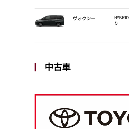
詳しくはこちら
ヴォクシー
HYBRID
り
2026-07-29
コースター 一部改良
中古車
コースターが一部改良となりました。
コースターは茨城トヨタから。
詳しくはこちら