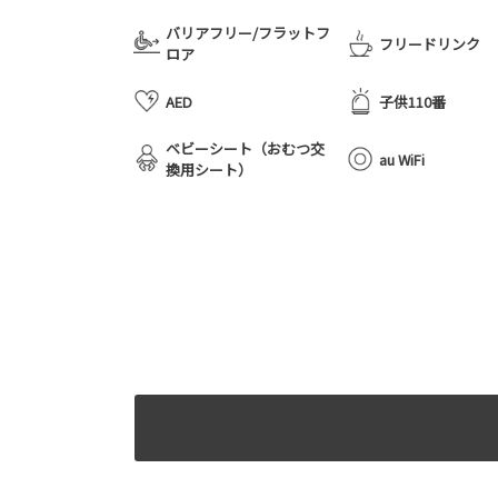
バリアフリー/フラットフ
フリードリンク
ロア
AED
子供110番
ベビーシート（おむつ交
au WiFi
換用シート）