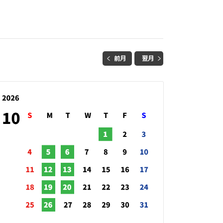
前月
翌月