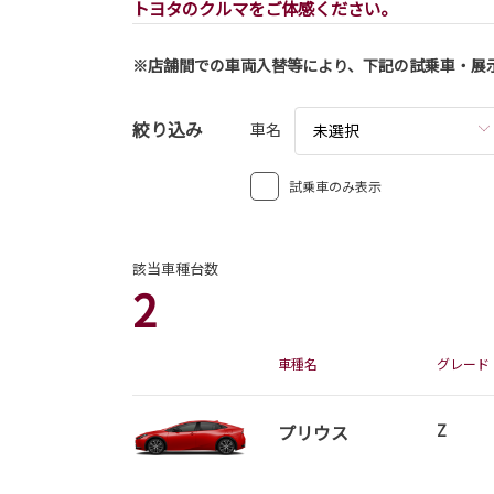
トヨタのクルマをご体感ください。
2026-08-03
シエンタ 一部改良
※店舗間での車両入替等により、下記の試乗車・展
シエンタが一部改良となりました。
シエンタは茨城トヨタから。
絞り込み
車名
未選択
詳しくはこちら
試乗車のみ表示
該当車種台数
2
車種名
グレード
2026-08-03
ハリアー 一部改良
プリウス
Z
ハリアーが一部改良となりました。
ハリアーは茨城トヨタから。