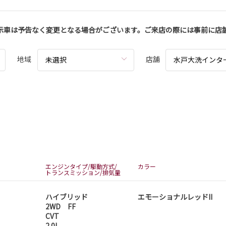
示車は予告なく変更となる場合がございます。ご来店の際には事前に店
地域
店舗
未選択
水戸大洗インタ
エンジンタイプ/駆動方式/
カラー
トランスミッション/排気量
ハイブリッド
エモーショナルレッドII
2WD FF
CVT
2.0L