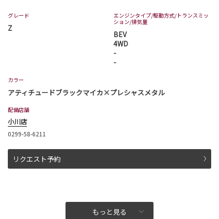
ピクシスバンが一部改良となりました。
ピクシスバンは茨城トヨタから。
グレード
エンジンタイプ
/駆動方式/
トランスミッ
ション
/排気量
Z
詳しくはこちら
BEV
4WD
-
-
2026-06-03
ヴェルファイア 一部改良
カラー
アティチュードブラックマイカ×プレシャスメタル
ヴェルファイアが一部改良となりました。
ヴェルファイアは茨城トヨタから。
配備店舗
詳しくはこちら
小川店
0299-58-6211
2026-06-03
リクエスト予約
アルファード 一部改良
アルファードが一部改良となりました。
アルファードは茨城トヨタから。
詳しくはこちら
もっと見る