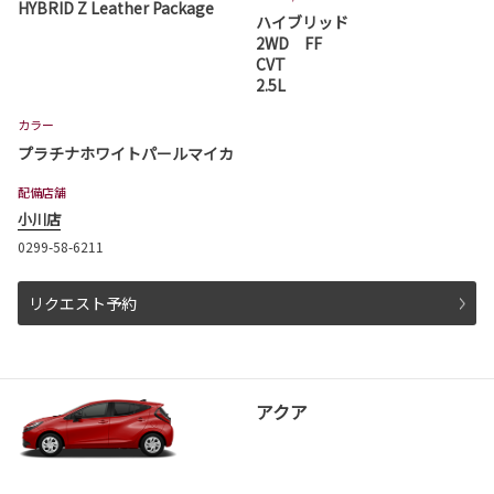
HYBRID Z Leather Package
ハイブリッド
詳しくはこちら
2WD FF
CVT
2.5L
2026-07-01
カラー
プリウス 一部改良
プラチナホワイトパールマイカ
プリウスが一部改良となりました。
配備店舗
プリウスは茨城トヨタから。
小川店
詳しくはこちら
0299-58-6211
リクエスト予約
2026-06-18
ハイエース ワゴン 一部改良
ハイエース ワゴンが一部改良となりました。
ハイエース ワゴンは茨城トヨタから。
アクア
詳しくはこちら