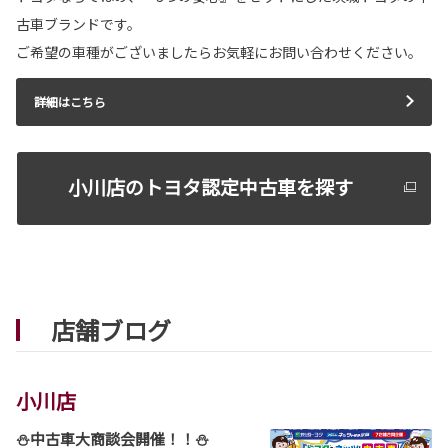
カローラ 一部改良
古車ブランドです。
カローラが一部改良となりました。
ご希望の車種がございましたらお気軽にお問い合わせください。
カローラは茨城トヨタから。
詳しくはこちら
詳細はこちら
2026-05-12
小川店のトヨタ認定中古車を探す
カローラツーリング 一部改良
カローラツーリングが一部改良となりました。
カローラツーリングは茨城トヨタから。
詳しくはこちら
店舗ブログ
小川店
⛄中古車大商談会開催！！⛄