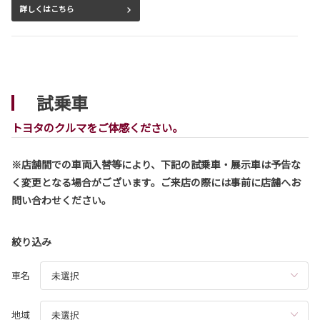
詳しくはこちら
2026-08-03
シエンタ 一部改良
試乗車
シエンタが一部改良となりました。
シエンタは茨城トヨタから。
トヨタのクルマをご体感ください。
詳しくはこちら
※店舗間での車両入替等により、下記の試乗車・展示車は予告な
く変更となる場合がございます。ご来店の際には事前に店舗へお
2026-08-03
問い合わせください。
ハリアー 一部改良
ハリアーが一部改良となりました。
ハリアーは茨城トヨタから。
絞り込み
詳しくはこちら
車名
地域
2026-07-29