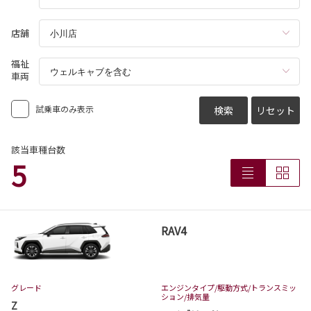
コースター 一部改良
店舗
コースターが一部改良となりました。
コースターは茨城トヨタから。
福祉
車両
詳しくはこちら
試乗車のみ表示
検索
リセット
2026-07-13
カローラスポーツ 一部改良
該当車種台数
5
カローラスポーツが一部改良となりました。
カローラスポーツは茨城トヨタから。
詳しくはこちら
RAV4
2026-07-06
アクア 一部改良
グレード
エンジンタイプ
/駆動方式/
トランスミッ
アクアが一部改良となりました。
ション
/排気量
アクアは茨城トヨタから。
Z