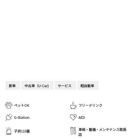
新車
中古車（U-Car)
サービス
軽自動車
ペットOK
フリードリンク
G-Station
AED
車検・整備・メンテナンス取扱
子供110番
店