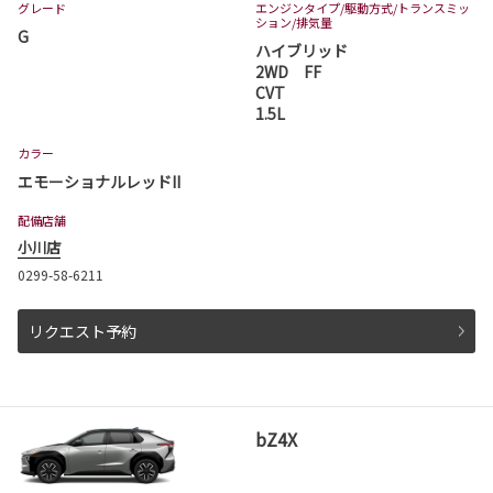
グレード
エンジンタイプ
/駆動方式/
トランスミッ
ション
/排気量
2026-06-18
G
ハイブリッド
ハイエース バン 一部改良
2WD FF
ハイエース バンが一部改良となりました。
CVT
ハイエース バンは茨城トヨタから。
1.5L
詳しくはこちら
カラー
エモーショナルレッドII
配備店舗
2026-06-18
小川店
ハイエース コミューター 一部改良
0299-58-6211
ハイエース コミューターが一部改良となりまし
た。
ハイエース コミューターは茨城トヨタから。
リクエスト予約
詳しくはこちら
bZ4X
2026-06-04
ピクシスバン 一部改良