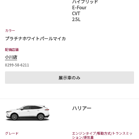
ハイブリッド
E-Four
詳しくはこちら
CVT
2.5L
2026-07-01
カラー
ハイランダー 発売
プラチナホワイトパールマイカ
茨城トヨタでハイランダーが発売となりまし
配備店舗
た。
取扱店舗は、日立店、水戸千波店、神栖店、つ
小川店
くば学園の森店、古河店、守谷店となります。
0299-58-6211
ハイランダーは茨城トヨタから。
展示車のみ
詳しくはこちら
2026-07-01
ハリアー
カローラ クロスが一部改良・特別仕様車
Z❝Adventure❞を発表
カローラ クロスが一部改良・特別仕様車Z❝Adv
enture❞が発表となりました。
グレード
エンジンタイプ
/駆動方式/
トランスミッ
カローラ クロスは茨城トヨタから。
ション
/排気量